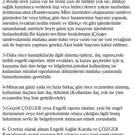
2-Resmi sevk yazısı var ise resmi yazı ile birlikte yok ise, dilekçe
sağlık kurulunca verilerek kişi veya birinci derece yakını tarafından
doldurulacaktır.(Randevusunu Mhrs üzerinden oluşturanlar randevu
gününden bir veya birkaç gün önce hastanemize başvuru yaparak,
istenilen evrakları teslim etmek ve dilekçe vb.gibi işlemlerinide
tamamlamak suretiyle heyet günü için muayene işlemlerini
hızlandırabilir.Bu kişinin tercihine bırakılmıştır.)Çözger
randevularında mutlaka anne-baba veya vasisi var ise vasi evrağının
aslı ile başvuru yapması gerekir.Aksi halde başvuru kabul edilmez.
3-Daha önce hastalık(lar)la ilgili alınmış epikriz, ilaç raporu,eski
tarihli engelli raporları, tıbbi evrakları, iş kazası geçirenler için iş
kazasına dair tüm belge ve bilgilerini,istirahat kullanılmış ise
kullanılan istirahat raporlarının dökümlerini mutlaka yanlarında
bulundurmaları gereklidir.
4-Müracaat günü yada en fazla birkaç gün önce eczaneden alınmış,
kullanılan ilaçlara dair ilaç dökümü (Kullanılan ilaç yok ise yine
eczaneden boş liste getirilecektir).
5-Geçerli ÇÖZGER veya Engelli raporu olanlar; yeni bir engel
durumunun veya özel gereksinimin ortaya çıktığını ilgili branş
hekiminin sevki ile belgeleyerek müracaat etmek zorundadır.
6- Ücretsiz olarak alınan Engelli Sağlık Kurulu ve ÇÖZGER
Raporlarında engel oranının %0 çıkması veya özel gereksinimin