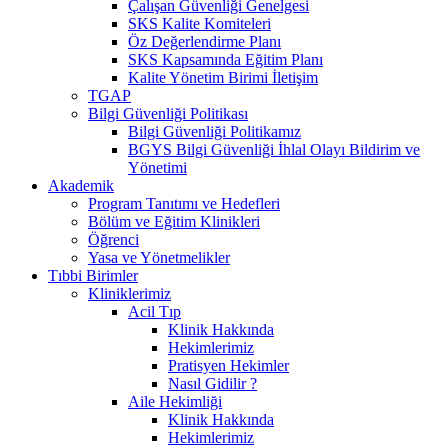
Çalışan Güvenliği Genelgesi
SKS Kalite Komiteleri
Öz Değerlendirme Planı
SKS Kapsamında Eğitim Planı
Kalite Yönetim Birimi İletişim
TGAP
Bilgi Güvenliği Politikası
Bilgi Güvenliği Politikamız
BGYS Bilgi Güvenliği İhlal Olayı Bildirim ve
Yönetimi
Akademik
Program Tanıtımı ve Hedefleri
Bölüm ve Eğitim Klinikleri
Öğrenci
Yasa ve Yönetmelikler
Tıbbi Birimler
Kliniklerimiz
Acil Tıp
Klinik Hakkında
Hekimlerimiz
Pratisyen Hekimler
Nasıl Gidilir ?
Aile Hekimliği
Klinik Hakkında
Hekimlerimiz