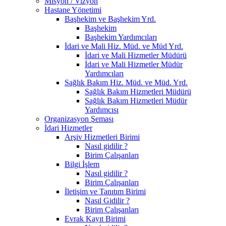
Misyon / Vizyon
Hastane Yönetimi
Başhekim ve Başhekim Yrd.
Başhekim
Başhekim Yardımcıları
İdari ve Mali Hiz. Müd. ve Müd Yrd.
İdari ve Mali Hizmetler Müdürü
İdari ve Mali Hizmetler Müdür
Yardımcıları
Sağlık Bakım Hiz. Müd. ve Müd. Yrd.
Sağlık Bakım Hizmetleri Müdürü
Sağlık Bakım Hizmetleri Müdür
Yardımcısı
Organizasyon Şeması
İdari Hizmetler
Arşiv Hizmetleri Birimi
Nasıl gidilir ?
Birim Çalışanları
Bilgi İşlem
Nasıl gidilir ?
Birim Çalışanları
İletişim ve Tanıtım Birimi
Nasıl Gidilir ?
Birim Çalışanları
Evrak Kayıt Birimi