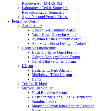
Randevu Al - MHRS 182
Laboratuvar Tetkik Sonuçları
Radyoloji Rapor Sonuçları
Aylık Personel Yemek Listesi
İletişim & Ulaşım
Anketlerimiz
Çalışan Geri Bildirim Anketi
Yatan Hasta Deneyim Anketi
Ayaktan Hasta Deneyim Anketi
Acil Servis Hasta Deneyim Anketi
Görüş ve Önerileriniz
Hasta Görüş ve Öneri Formu
Çalışan Görüş ve Öneri Formu
Genel Bilgi ve Öneri Formu
Ulaşım
Hastanemiz Park Alanları
Minibüs ve Taksi Ulaşımı
Harita
Telefon Rehberi
Sık Sorulan Sorular
Nasıl Randevu Alırım?
Hastanenizde Hangi Sağlık Hizmetleri
Sunulmaktadır?
Muayene Olmak İçin Gereken Evraklar
Nelerdir?