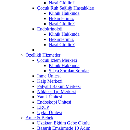
Nasıl Gidilir ?
Çocuk Ruh Sağlığı Hastalıkları
Klinik Hakkında
Hekimlerimiz
Nasıl Gidilir ?
Endokrinoloji
Klinik Hakkında
Hekimlerimiz
Nasıl Gidilir ?
Özellikli Hizmetler
Çocuk İzlem Merkezi
Klinik Hakkında
Sıkça Sorulan Sorular
İnme Ünitesi
Kalp Merkezi
Palyatif Bakım Merkezi
Nükleer Tıp Merkezi
Yanık Ünitesi
Endoskopi Ünitesi
ERCP
Uyku Ünitesi
Anne & Bebek
Uzaktan Eğitim Gebe Okulu
Başarılı Emzirmede 10 Adım