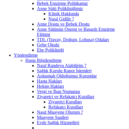
Bebek Emzirme Politikamız
Anne Sütü Polikliniğimiz
Klinik Hakkında
Nasıl Gidilir ?
Anne Dostu ve Bebek Dostu
Anne Sütünün Önemi ve Başarılı Emzirme
Eğitimi
TDL (Travay, Doğum, Lohusa) Odaları
Gebe Okulu
Ebe Polikliniği
Yönlendirme
Hasta Bilgilendirme
Nasıl Randevu Alabilirim ?
Sağlık Kurulu Rapor İşlemleri
Anlaşmalı Olduğumuz Kurumlar
Hasta Hakları
Hekim Hakları
Vergi ve İban Numarası
Ziyaretçi ve Refakatçı Kuralları
Ziyaretçi Kuralları
Refakatçı Kuralları
Nasıl Muayene Olurum ?
Muayene Saatleri
Evde Sağlık Hizmetleri