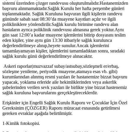
sistemi üzerinden çözger randevusu oluşturulmalıdır.Hastanemizden
başvuru alınmamaktadır.Sağlık Kurulu her hafta perşembe günleri
toplanmaktadır. Sağlık Kuruluna başvuran ilgili kişilerin randevu
gününde sabah saat 08:30’da muayene kayıtları açılır ve ilgili
polikliniklere yönlendirilir.Sağlık kurulu birimine randevu alan
hastaların ayrıca poliklinik randevusu almasına gerek yoktur.Aynı
gün saat 12:00’a kadar muayene işlemlerini bitirip dosyasını teslim
eden kişiler, yine aynı gün 13:30 itibariyle sağlık kurulunca
değerlendirilmeye alınıp,heyete sunulur.Ancak işlemlerini
tamamlayamayan kişiler, işlemlerini tamamladıktan sonra, sıradaki
sağlık kurulu günü değerlendirilmeye alınacaktır.
Askeri raporlar(muzvazzaf subay/astsubay,sözleşmeli er/erbaş,
sözleşme yenileme, periyodik muayene,atamaya esas vb. gibi)
kurumlarından alınmış resmi yazıları ile hastanemize bizzat başvuru
yapacak, yoklama erleride aile hekimliklerinden veya askerlik
şubelerinden verilen sevk yazıları ile birlikte yine bizzat hastenemiz
sağlık kuruluna başvurularını gerçekleştireceklerdir.
Erişkinler için Engelli Sağlık Kurulu Raporu ve Çocuklar İçin Özel
Gereksinim (ÇÖZGER) Raporu müracaat esnasında getirilmesi
gereken evraklar aşağıda belirtilmiştir.
1-Kimlik fotokopisi.