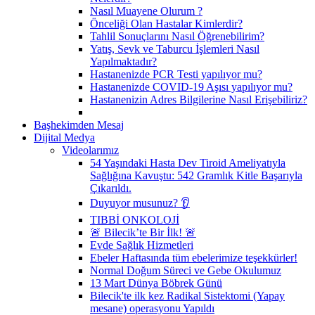
Nasıl Muayene Olurum ?
Önceliği Olan Hastalar Kimlerdir?
Tahlil Sonuçlarını Nasıl Öğrenebilirim?
Yatış, Sevk ve Taburcu İşlemleri Nasıl
Yapılmaktadır?
Hastanenizde PCR Testi yapılıyor mu?
Hastanenizde COVID-19 Aşısı yapılıyor mu?
Hastanenizin Adres Bilgilerine Nasıl Erişebiliriz?
Başhekimden Mesaj
Dijital Medya
Videolarımız
54 Yaşındaki Hasta Dev Tiroid Ameliyatıyla
Sağlığına Kavuştu: 542 Gramlık Kitle Başarıyla
Çıkarıldı.
Duyuyor musunuz? 👂
TIBBİ ONKOLOJİ
🚨 Bilecik’te Bir İlk! 🚨
Evde Sağlık Hizmetleri
Ebeler Haftasında tüm ebelerimize teşekkürler!
Normal Doğum Süreci ve Gebe Okulumuz
13 Mart Dünya Böbrek Günü
Bilecik'te ilk kez Radikal Sistektomi (Yapay
mesane) operasyonu Yapıldı