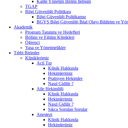
Kalite Yönetim Birimi İletişim
TGAP
Bilgi Güvenliği Politikası
Bilgi Güvenliği Politikamız
BGYS Bilgi Güvenliği İhlal Olayı Bildirim ve Yö
Akademik
Program Tanıtımı ve Hedefleri
Bölüm ve Eğitim Klinikleri
Öğrenci
Yasa ve Yönetmelikler
Tıbbi Birimler
Kliniklerimiz
Acil Tıp
Klinik Hakkında
Hekimlerimiz
Pratisyen Hekimler
Nasıl Gidilir ?
Aile Hekimliği
Klinik Hakkında
Hekimlerimiz
Nasıl Gidilir ?
Sıkça Sorulan Sorular
Anestezi
Klinik Hakkında
Hekimlerimiz