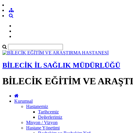
BİLECİK İL SAĞLIK MÜDÜRLÜĞÜ
BİLECİK EĞİTİM VE ARAŞT
Kurumsal
Hastanemiz
Tarihçemiz
Değerlerimiz
Misyon / Vizyon
Hastane Yönetimi