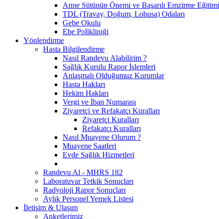
Anne Sütünün Önemi ve Başarılı Emzirme Eğitim
TDL (Travay, Doğum, Lohusa) Odaları
Gebe Okulu
Ebe Polikliniği
Yönlendirme
Hasta Bilgilendirme
Nasıl Randevu Alabilirim ?
Sağlık Kurulu Rapor İşlemleri
Anlaşmalı Olduğumuz Kurumlar
Hasta Hakları
Hekim Hakları
Vergi ve İban Numarası
Ziyaretçi ve Refakatçı Kuralları
Ziyaretçi Kuralları
Refakatçı Kuralları
Nasıl Muayene Olurum ?
Muayene Saatleri
Evde Sağlık Hizmetleri
Randevu Al - MHRS 182
Laboratuvar Tetkik Sonuçları
Radyoloji Rapor Sonuçları
Aylık Personel Yemek Listesi
İletişim & Ulaşım
Anketlerimiz