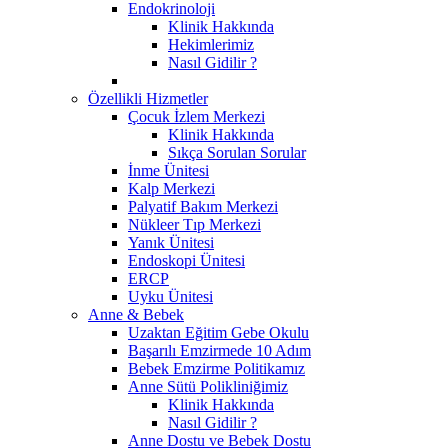
Endokrinoloji
Klinik Hakkında
Hekimlerimiz
Nasıl Gidilir ?
Özellikli Hizmetler
Çocuk İzlem Merkezi
Klinik Hakkında
Sıkça Sorulan Sorular
İnme Ünitesi
Kalp Merkezi
Palyatif Bakım Merkezi
Nükleer Tıp Merkezi
Yanık Ünitesi
Endoskopi Ünitesi
ERCP
Uyku Ünitesi
Anne & Bebek
Uzaktan Eğitim Gebe Okulu
Başarılı Emzirmede 10 Adım
Bebek Emzirme Politikamız
Anne Sütü Polikliniğimiz
Klinik Hakkında
Nasıl Gidilir ?
Anne Dostu ve Bebek Dostu