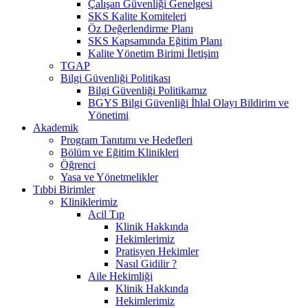
Çalışan Güvenliği Genelgesi
SKS Kalite Komiteleri
Öz Değerlendirme Planı
SKS Kapsamında Eğitim Planı
Kalite Yönetim Birimi İletişim
TGAP
Bilgi Güvenliği Politikası
Bilgi Güvenliği Politikamız
BGYS Bilgi Güvenliği İhlal Olayı Bildirim ve
Yönetimi
Akademik
Program Tanıtımı ve Hedefleri
Bölüm ve Eğitim Klinikleri
Öğrenci
Yasa ve Yönetmelikler
Tıbbi Birimler
Kliniklerimiz
Acil Tıp
Klinik Hakkında
Hekimlerimiz
Pratisyen Hekimler
Nasıl Gidilir ?
Aile Hekimliği
Klinik Hakkında
Hekimlerimiz