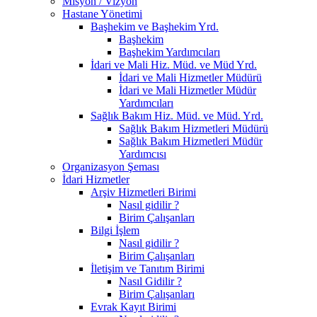
Misyon / Vizyon
Hastane Yönetimi
Başhekim ve Başhekim Yrd.
Başhekim
Başhekim Yardımcıları
İdari ve Mali Hiz. Müd. ve Müd Yrd.
İdari ve Mali Hizmetler Müdürü
İdari ve Mali Hizmetler Müdür
Yardımcıları
Sağlık Bakım Hiz. Müd. ve Müd. Yrd.
Sağlık Bakım Hizmetleri Müdürü
Sağlık Bakım Hizmetleri Müdür
Yardımcısı
Organizasyon Şeması
İdari Hizmetler
Arşiv Hizmetleri Birimi
Nasıl gidilir ?
Birim Çalışanları
Bilgi İşlem
Nasıl gidilir ?
Birim Çalışanları
İletişim ve Tanıtım Birimi
Nasıl Gidilir ?
Birim Çalışanları
Evrak Kayıt Birimi