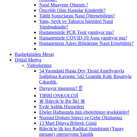
Nasıl Muayene Olurum ?
Önceliği Olan Hastalar Kimlerdir?
Tahlil Sonuçlarını Nasıl Öğrenebilirim?
Yatış, Sevk ve Taburcu İşlemleri Nasıl
Yapılmaktadır?
Hastanenizde PCR Testi yapılıyor mu?
Hastanenizde COVID-19 Aşısı yapılıyor mu?
Hastanenizin Adres Bilgilerine Nasıl Erişebiliriz?
Başhekimden Mesaj
Dijital Medya
Videolarımız
54 Yaşındaki Hasta Dev Tiroid Ameliyatıyla
Sağlığına Kavuştu: 542 Gramlık Kitle Başarıyla
Çıkarıldı.
Duyuyor musunuz? 👂
TIBBİ ONKOLOJİ
🚨 Bilecik’te Bir İlk! 🚨
Evde Sağlık Hizmetleri
Ebeler Haftasında tüm ebelerimize teşekkürler!
Normal Doğum Süreci ve Gebe Okulumuz
13 Mart Dünya Böbrek Günü
Bilecik'te ilk kez Radikal Sistektomi (Yapay
mesane) operasyonu Yapıldı