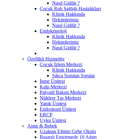
Nasıl Gidilir ?
Çocuk Ruh Sağlığı Hastalıkları
Klinik Hakkında
Hekimlerimiz
Nasıl Gidilir ?
Endokrinoloji
Klinik Hakkında
Hekimlerimiz
Nasıl Gidilir ?
Özellikli Hizmetler
Çocuk İzlem Merkezi
Klinik Hakkında
Sıkça Sorulan Sorular
İnme Ünitesi
Kalp Merkezi
Palyatif Bakım Merkezi
Nükleer Tıp Merkezi
Yanık Ünitesi
Endoskopi Ünitesi
ERCP
Uyku Ünitesi
Anne & Bebek
Uzaktan Eğitim Gebe Okulu
Başarılı Emzirmede 10 Adım