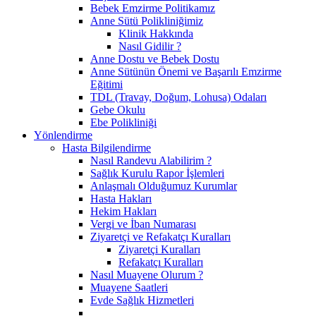
Bebek Emzirme Politikamız
Anne Sütü Polikliniğimiz
Klinik Hakkında
Nasıl Gidilir ?
Anne Dostu ve Bebek Dostu
Anne Sütünün Önemi ve Başarılı Emzirme
Eğitimi
TDL (Travay, Doğum, Lohusa) Odaları
Gebe Okulu
Ebe Polikliniği
Yönlendirme
Hasta Bilgilendirme
Nasıl Randevu Alabilirim ?
Sağlık Kurulu Rapor İşlemleri
Anlaşmalı Olduğumuz Kurumlar
Hasta Hakları
Hekim Hakları
Vergi ve İban Numarası
Ziyaretçi ve Refakatçı Kuralları
Ziyaretçi Kuralları
Refakatçı Kuralları
Nasıl Muayene Olurum ?
Muayene Saatleri
Evde Sağlık Hizmetleri