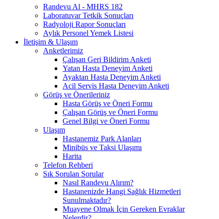
Randevu Al - MHRS 182
Laboratuvar Tetkik Sonuçları
Radyoloji Rapor Sonuçları
Aylık Personel Yemek Listesi
İletişim & Ulaşım
Anketlerimiz
Çalışan Geri Bildirim Anketi
Yatan Hasta Deneyim Anketi
Ayaktan Hasta Deneyim Anketi
Acil Servis Hasta Deneyim Anketi
Görüş ve Önerileriniz
Hasta Görüş ve Öneri Formu
Çalışan Görüş ve Öneri Formu
Genel Bilgi ve Öneri Formu
Ulaşım
Hastanemiz Park Alanları
Minibüs ve Taksi Ulaşımı
Harita
Telefon Rehberi
Sık Sorulan Sorular
Nasıl Randevu Alırım?
Hastanenizde Hangi Sağlık Hizmetleri
Sunulmaktadır?
Muayene Olmak İçin Gereken Evraklar
Nelerdir?