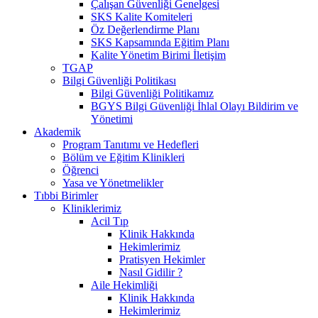
Çalışan Güvenliği Genelgesi
SKS Kalite Komiteleri
Öz Değerlendirme Planı
SKS Kapsamında Eğitim Planı
Kalite Yönetim Birimi İletişim
TGAP
Bilgi Güvenliği Politikası
Bilgi Güvenliği Politikamız
BGYS Bilgi Güvenliği İhlal Olayı Bildirim ve
Yönetimi
Akademik
Program Tanıtımı ve Hedefleri
Bölüm ve Eğitim Klinikleri
Öğrenci
Yasa ve Yönetmelikler
Tıbbi Birimler
Kliniklerimiz
Acil Tıp
Klinik Hakkında
Hekimlerimiz
Pratisyen Hekimler
Nasıl Gidilir ?
Aile Hekimliği
Klinik Hakkında
Hekimlerimiz