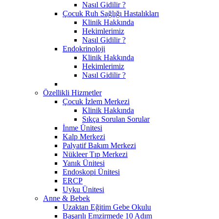
Nasıl Gidilir ?
Çocuk Ruh Sağlığı Hastalıkları
Klinik Hakkında
Hekimlerimiz
Nasıl Gidilir ?
Endokrinoloji
Klinik Hakkında
Hekimlerimiz
Nasıl Gidilir ?
Özellikli Hizmetler
Çocuk İzlem Merkezi
Klinik Hakkında
Sıkça Sorulan Sorular
İnme Ünitesi
Kalp Merkezi
Palyatif Bakım Merkezi
Nükleer Tıp Merkezi
Yanık Ünitesi
Endoskopi Ünitesi
ERCP
Uyku Ünitesi
Anne & Bebek
Uzaktan Eğitim Gebe Okulu
Başarılı Emzirmede 10 Adım