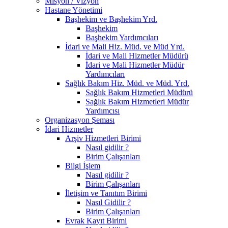
Misyon / Vizyon
Hastane Yönetimi
Başhekim ve Başhekim Yrd.
Başhekim
Başhekim Yardımcıları
İdari ve Mali Hiz. Müd. ve Müd Yrd.
İdari ve Mali Hizmetler Müdürü
İdari ve Mali Hizmetler Müdür
Yardımcıları
Sağlık Bakım Hiz. Müd. ve Müd. Yrd.
Sağlık Bakım Hizmetleri Müdürü
Sağlık Bakım Hizmetleri Müdür
Yardımcısı
Organizasyon Şeması
İdari Hizmetler
Arşiv Hizmetleri Birimi
Nasıl gidilir ?
Birim Çalışanları
Bilgi İşlem
Nasıl gidilir ?
Birim Çalışanları
İletişim ve Tanıtım Birimi
Nasıl Gidilir ?
Birim Çalışanları
Evrak Kayıt Birimi