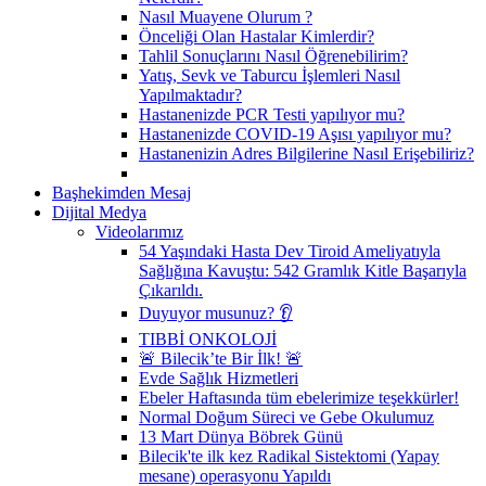
Nasıl Muayene Olurum ?
Önceliği Olan Hastalar Kimlerdir?
Tahlil Sonuçlarını Nasıl Öğrenebilirim?
Yatış, Sevk ve Taburcu İşlemleri Nasıl
Yapılmaktadır?
Hastanenizde PCR Testi yapılıyor mu?
Hastanenizde COVID-19 Aşısı yapılıyor mu?
Hastanenizin Adres Bilgilerine Nasıl Erişebiliriz?
Başhekimden Mesaj
Dijital Medya
Videolarımız
54 Yaşındaki Hasta Dev Tiroid Ameliyatıyla
Sağlığına Kavuştu: 542 Gramlık Kitle Başarıyla
Çıkarıldı.
Duyuyor musunuz? 👂
TIBBİ ONKOLOJİ
🚨 Bilecik’te Bir İlk! 🚨
Evde Sağlık Hizmetleri
Ebeler Haftasında tüm ebelerimize teşekkürler!
Normal Doğum Süreci ve Gebe Okulumuz
13 Mart Dünya Böbrek Günü
Bilecik'te ilk kez Radikal Sistektomi (Yapay
mesane) operasyonu Yapıldı