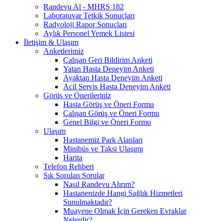
Randevu Al - MHRS 182
Laboratuvar Tetkik Sonuçları
Radyoloji Rapor Sonuçları
Aylık Personel Yemek Listesi
İletişim & Ulaşım
Anketlerimiz
Çalışan Geri Bildirim Anketi
Yatan Hasta Deneyim Anketi
Ayaktan Hasta Deneyim Anketi
Acil Servis Hasta Deneyim Anketi
Görüş ve Önerileriniz
Hasta Görüş ve Öneri Formu
Çalışan Görüş ve Öneri Formu
Genel Bilgi ve Öneri Formu
Ulaşım
Hastanemiz Park Alanları
Minibüs ve Taksi Ulaşımı
Harita
Telefon Rehberi
Sık Sorulan Sorular
Nasıl Randevu Alırım?
Hastanenizde Hangi Sağlık Hizmetleri
Sunulmaktadır?
Muayene Olmak İçin Gereken Evraklar
Nelerdir?