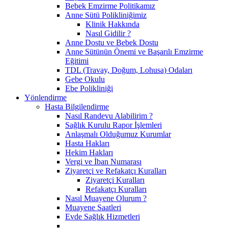
Bebek Emzirme Politikamız
Anne Sütü Polikliniğimiz
Klinik Hakkında
Nasıl Gidilir ?
Anne Dostu ve Bebek Dostu
Anne Sütünün Önemi ve Başarılı Emzirme
Eğitimi
TDL (Travay, Doğum, Lohusa) Odaları
Gebe Okulu
Ebe Polikliniği
Yönlendirme
Hasta Bilgilendirme
Nasıl Randevu Alabilirim ?
Sağlık Kurulu Rapor İşlemleri
Anlaşmalı Olduğumuz Kurumlar
Hasta Hakları
Hekim Hakları
Vergi ve İban Numarası
Ziyaretçi ve Refakatçı Kuralları
Ziyaretçi Kuralları
Refakatçı Kuralları
Nasıl Muayene Olurum ?
Muayene Saatleri
Evde Sağlık Hizmetleri