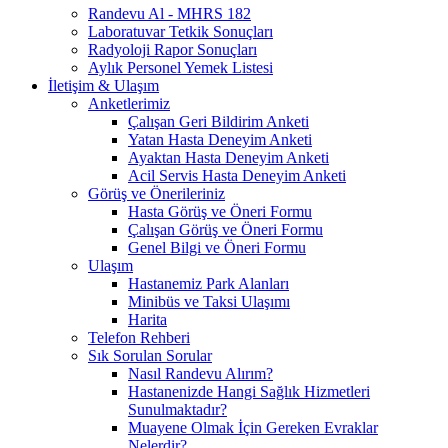
Randevu Al - MHRS 182
Laboratuvar Tetkik Sonuçları
Radyoloji Rapor Sonuçları
Aylık Personel Yemek Listesi
İletişim & Ulaşım
Anketlerimiz
Çalışan Geri Bildirim Anketi
Yatan Hasta Deneyim Anketi
Ayaktan Hasta Deneyim Anketi
Acil Servis Hasta Deneyim Anketi
Görüş ve Önerileriniz
Hasta Görüş ve Öneri Formu
Çalışan Görüş ve Öneri Formu
Genel Bilgi ve Öneri Formu
Ulaşım
Hastanemiz Park Alanları
Minibüs ve Taksi Ulaşımı
Harita
Telefon Rehberi
Sık Sorulan Sorular
Nasıl Randevu Alırım?
Hastanenizde Hangi Sağlık Hizmetleri
Sunulmaktadır?
Muayene Olmak İçin Gereken Evraklar
Nelerdir?