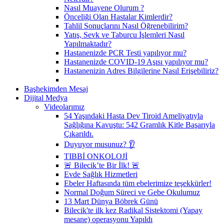
Nasıl Muayene Olurum ?
Önceliği Olan Hastalar Kimlerdir?
Tahlil Sonuçlarını Nasıl Öğrenebilirim?
Yatış, Sevk ve Taburcu İşlemleri Nasıl
Yapılmaktadır?
Hastanenizde PCR Testi yapılıyor mu?
Hastanenizde COVID-19 Aşısı yapılıyor mu?
Hastanenizin Adres Bilgilerine Nasıl Erişebiliriz?
Başhekimden Mesaj
Dijital Medya
Videolarımız
54 Yaşındaki Hasta Dev Tiroid Ameliyatıyla
Sağlığına Kavuştu: 542 Gramlık Kitle Başarıyla
Çıkarıldı.
Duyuyor musunuz? 👂
TIBBİ ONKOLOJİ
🚨 Bilecik’te Bir İlk! 🚨
Evde Sağlık Hizmetleri
Ebeler Haftasında tüm ebelerimize teşekkürler!
Normal Doğum Süreci ve Gebe Okulumuz
13 Mart Dünya Böbrek Günü
Bilecik'te ilk kez Radikal Sistektomi (Yapay
mesane) operasyonu Yapıldı