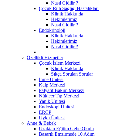
Nasıl Gidilir ?
Çocuk Ruh Sağlığı Hastalıkları
Klinik Hakkında
Hekimlerimiz
Nasıl Gidilir ?
Endokrinoloji
Klinik Hakkında
Hekimlerimiz
Nasıl Gidilir ?
Özellikli Hizmetler
Çocuk İzlem Merkezi
Klinik Hakkında
Sıkça Sorulan Sorular
İnme Ünitesi
Kalp Merkezi
Palyatif Bakım Merkezi
Nükleer Tıp Merkezi
Yanık Ünitesi
Endoskopi Ünitesi
ERCP
Uyku Ünitesi
Anne & Bebek
Uzaktan Eğitim Gebe Okulu
Başarılı Emzirmede 10 Adım