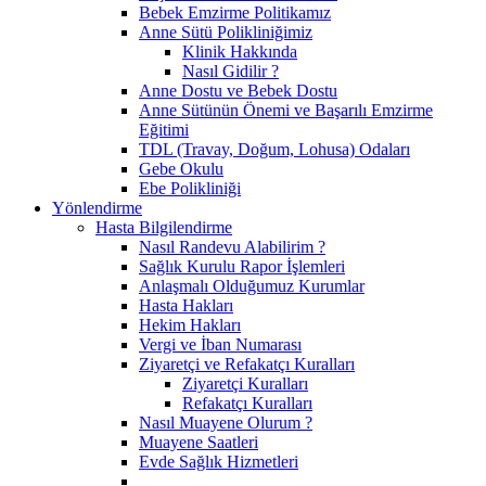
Bebek Emzirme Politikamız
Anne Sütü Polikliniğimiz
Klinik Hakkında
Nasıl Gidilir ?
Anne Dostu ve Bebek Dostu
Anne Sütünün Önemi ve Başarılı Emzirme
Eğitimi
TDL (Travay, Doğum, Lohusa) Odaları
Gebe Okulu
Ebe Polikliniği
Yönlendirme
Hasta Bilgilendirme
Nasıl Randevu Alabilirim ?
Sağlık Kurulu Rapor İşlemleri
Anlaşmalı Olduğumuz Kurumlar
Hasta Hakları
Hekim Hakları
Vergi ve İban Numarası
Ziyaretçi ve Refakatçı Kuralları
Ziyaretçi Kuralları
Refakatçı Kuralları
Nasıl Muayene Olurum ?
Muayene Saatleri
Evde Sağlık Hizmetleri