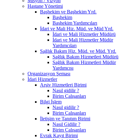
Misyon / Vizyon
Hastane Yönetimi
Başhekim ve Başhekim Yrd.
Başhekim
Başhekim Yardımcıları
İdari ve Mali Hiz. Müd. ve Müd Yrd.
İdari ve Mali Hizmetler Müdürü
İdari ve Mali Hizmetler Müdür
Yardımcıları
Sağlık Bakım Hiz. Müd. ve Müd. Yrd.
Sağlık Bakım Hizmetleri Müdürü
Sağlık Bakım Hizmetleri Müdür
Yardımcısı
Organizasyon Şeması
İdari Hizmetler
Arşiv Hizmetleri Birimi
Nasıl gidilir ?
Birim Çalışanları
Bilgi İşlem
Nasıl gidilir ?
Birim Çalışanları
İletişim ve Tanıtım Birimi
Nasıl Gidilir ?
Birim Çalışanları
Evrak Kayıt Birimi