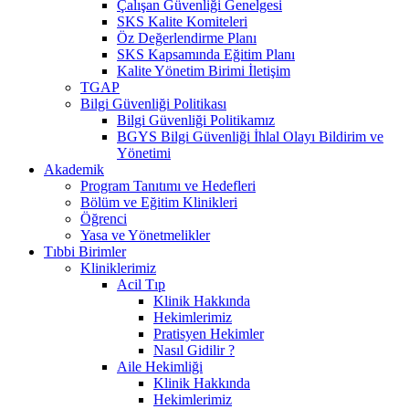
Çalışan Güvenliği Genelgesi
SKS Kalite Komiteleri
Öz Değerlendirme Planı
SKS Kapsamında Eğitim Planı
Kalite Yönetim Birimi İletişim
TGAP
Bilgi Güvenliği Politikası
Bilgi Güvenliği Politikamız
BGYS Bilgi Güvenliği İhlal Olayı Bildirim ve
Yönetimi
Akademik
Program Tanıtımı ve Hedefleri
Bölüm ve Eğitim Klinikleri
Öğrenci
Yasa ve Yönetmelikler
Tıbbi Birimler
Kliniklerimiz
Acil Tıp
Klinik Hakkında
Hekimlerimiz
Pratisyen Hekimler
Nasıl Gidilir ?
Aile Hekimliği
Klinik Hakkında
Hekimlerimiz