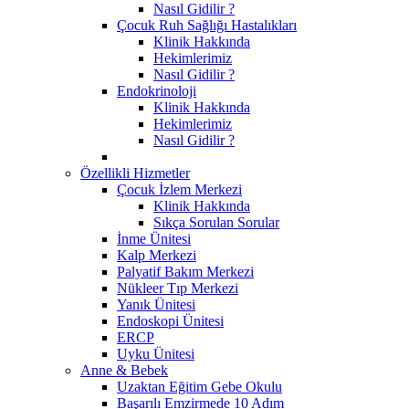
Nasıl Gidilir ?
Çocuk Ruh Sağlığı Hastalıkları
Klinik Hakkında
Hekimlerimiz
Nasıl Gidilir ?
Endokrinoloji
Klinik Hakkında
Hekimlerimiz
Nasıl Gidilir ?
Özellikli Hizmetler
Çocuk İzlem Merkezi
Klinik Hakkında
Sıkça Sorulan Sorular
İnme Ünitesi
Kalp Merkezi
Palyatif Bakım Merkezi
Nükleer Tıp Merkezi
Yanık Ünitesi
Endoskopi Ünitesi
ERCP
Uyku Ünitesi
Anne & Bebek
Uzaktan Eğitim Gebe Okulu
Başarılı Emzirmede 10 Adım