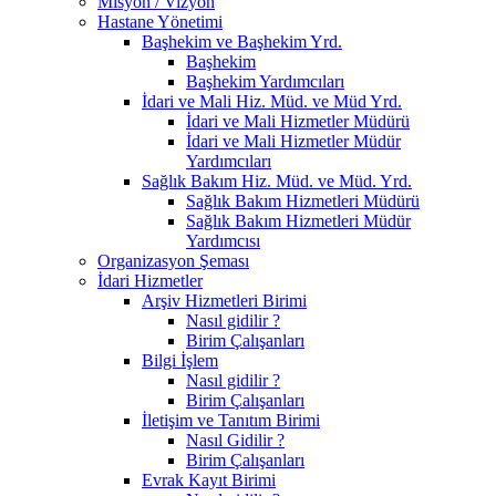
Misyon / Vizyon
Hastane Yönetimi
Başhekim ve Başhekim Yrd.
Başhekim
Başhekim Yardımcıları
İdari ve Mali Hiz. Müd. ve Müd Yrd.
İdari ve Mali Hizmetler Müdürü
İdari ve Mali Hizmetler Müdür
Yardımcıları
Sağlık Bakım Hiz. Müd. ve Müd. Yrd.
Sağlık Bakım Hizmetleri Müdürü
Sağlık Bakım Hizmetleri Müdür
Yardımcısı
Organizasyon Şeması
İdari Hizmetler
Arşiv Hizmetleri Birimi
Nasıl gidilir ?
Birim Çalışanları
Bilgi İşlem
Nasıl gidilir ?
Birim Çalışanları
İletişim ve Tanıtım Birimi
Nasıl Gidilir ?
Birim Çalışanları
Evrak Kayıt Birimi