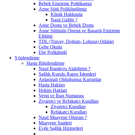
Bebek Emzirme Politikamız
Anne Sütü Polikliniğimiz
Klinik Hakkında
Nasıl Gidilir ?
Anne Dostu ve Bebek Dostu
Anne Sütünün Önemi ve Başarılı Emzirme
Eğitimi
TDL (Travay, Doğum, Lohusa) Odaları
Gebe Okulu
Ebe Polikliniği
Yönlendirme
Hasta Bilgilendirme
Nasıl Randevu Alabilirim ?
Sağlık Kurulu Rapor İşlemleri
Anlaşmalı Olduğumuz Kurumlar
Hasta Hakları
Hekim Hakları
Vergi ve İban Numarası
Ziyaretçi ve Refakatçı Kuralları
Ziyaretçi Kuralları
Refakatçı Kuralları
Nasıl Muayene Olurum ?
Muayene Saatleri
Evde Sağlık Hizmetleri