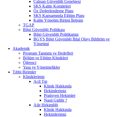
Çalışan Güvenliği Genelgesi
SKS Kalite Komiteleri
Öz Değerlendirme Planı
SKS Kapsamında Eğitim Planı
Kalite Yönetim Birimi İletişim
TGAP
Bilgi Güvenliği Politikası
Bilgi Güvenliği Politikamız
BGYS Bilgi Güvenliği İhlal Olayı Bildirim ve
Yönetimi
Akademik
Program Tanıtımı ve Hedefleri
Bölüm ve Eğitim Klinikleri
Öğrenci
Yasa ve Yönetmelikler
Tıbbi Birimler
Kliniklerimiz
Acil Tıp
Klinik Hakkında
Hekimlerimiz
Pratisyen Hekimler
Nasıl Gidilir ?
Aile Hekimliği
Klinik Hakkında
Hekimlerimiz