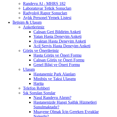
Randevu Al - MHRS 182
Laboratuvar Tetkik Sonuçları
Radyoloji Rapor Sonuçları
Aylık Personel Yemek Listesi
İletişim & Ulaşım
Anketlerimiz
Çalışan Geri Bildirim Anketi
Yatan Hasta Deneyim Anketi
Ayaktan Hasta Deneyim Anketi
Acil Servis Hasta Deneyim Anketi
Görüş ve Önerileriniz
Hasta Görüş ve Öneri Formu
Çalışan Görüş ve Öneri Formu
Genel Bilgi ve Öneri Formu
Ulaşım
Hastanemiz Park Alanları
Minibüs ve Taksi Ulaşımı
Harita
Telefon Rehberi
Sık Sorulan Sorular
Nasıl Randevu Alırım?
Hastanenizde Hangi Sağlık Hizmetleri
Sunulmaktadır?
Muayene Olmak İçin Gereken Evraklar
Nelerdir?