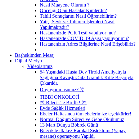
Nasıl Muayene Olurum ?
Önceliği Olan Hastalar Kimlerdir?
Tahlil Sonuçlarını Nasıl Öğrenebilirim?
Yatış, Sevk ve Taburcu İşlemleri Nasıl
Yapılmaktadır?
Hastanenizde PCR Testi yapılıyor mu?
Hastanenizde COVID-19 Aşısı yapılıyor mu?
Hastanenizin Adres Bilgilerine Nasıl Erişebiliriz?
Başhekimden Mesaj
Dijital Medya
Videolarımız
54 Yaşındaki Hasta Dev Tiroid Ameliyatıyla
Sağlığına Kavuştu: 542 Gramlık Kitle Başarıyla
Çıkarıldı.
Duyuyor musunuz? 👂
TIBBİ ONKOLOJİ
🚨 Bilecik’te Bir İlk! 🚨
Evde Sağlık Hizmetleri
Ebeler Haftasında tüm ebelerimize teşekkürler!
Normal Doğum Süreci ve Gebe Okulumuz
13 Mart Dünya Böbrek Günü
Bilecik'te ilk kez Radikal Sistektomi (Yapay
mesane) operasyonu Yapıldı