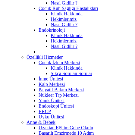
Nasıl Gidilir ?
Çocuk Ruh Sağlığı Hastalıkları
Klinik Hakkında
Hekimlerimiz
Nasıl Gidilir ?
Endokrinoloji
Klinik Hakkında
Hekimlerimiz
Nasıl Gidilir ?
Özellikli Hizmetler
Çocuk İzlem Merkezi
Klinik Hakkında
Sıkça Sorulan Sorular
İnme Ünitesi
Kalp Merkezi
Palyatif Bakım Merkezi
Nükleer Tıp Merkezi
Yanık Ünitesi
Endoskopi Ünitesi
ERCP
Uyku Ünitesi
Anne & Bebek
Uzaktan Eğitim Gebe Okulu
Başarılı Emzirmede 10 Adım