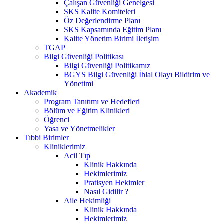
Çalışan Güvenliği Genelgesi
SKS Kalite Komiteleri
Öz Değerlendirme Planı
SKS Kapsamında Eğitim Planı
Kalite Yönetim Birimi İletişim
TGAP
Bilgi Güvenliği Politikası
Bilgi Güvenliği Politikamız
BGYS Bilgi Güvenliği İhlal Olayı Bildirim ve
Yönetimi
Akademik
Program Tanıtımı ve Hedefleri
Bölüm ve Eğitim Klinikleri
Öğrenci
Yasa ve Yönetmelikler
Tıbbi Birimler
Kliniklerimiz
Acil Tıp
Klinik Hakkında
Hekimlerimiz
Pratisyen Hekimler
Nasıl Gidilir ?
Aile Hekimliği
Klinik Hakkında
Hekimlerimiz