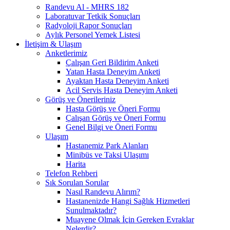
Randevu Al - MHRS 182
Laboratuvar Tetkik Sonuçları
Radyoloji Rapor Sonuçları
Aylık Personel Yemek Listesi
İletişim & Ulaşım
Anketlerimiz
Çalışan Geri Bildirim Anketi
Yatan Hasta Deneyim Anketi
Ayaktan Hasta Deneyim Anketi
Acil Servis Hasta Deneyim Anketi
Görüş ve Önerileriniz
Hasta Görüş ve Öneri Formu
Çalışan Görüş ve Öneri Formu
Genel Bilgi ve Öneri Formu
Ulaşım
Hastanemiz Park Alanları
Minibüs ve Taksi Ulaşımı
Harita
Telefon Rehberi
Sık Sorulan Sorular
Nasıl Randevu Alırım?
Hastanenizde Hangi Sağlık Hizmetleri
Sunulmaktadır?
Muayene Olmak İçin Gereken Evraklar
Nelerdir?