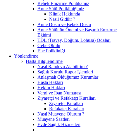
Bebek Emzirme Politikamız
Anne Sütü Polikliniğimiz
Klinik Hakkında
Nasıl Gidilir ?
Anne Dostu ve Bebek Dostu
Anne Sütünün Önemi ve Başarılı Emzirme
Eğitimi
TDL (Travay, Doğum, Lohusa) Odaları
Gebe Okulu
Ebe Polikliniği
Yönlendirme
Hasta Bilgilendirme
Nasıl Randevu Alabilirim ?
Sağlık Kurulu Rapor İşlemleri
Anlaşmalı Olduğumuz Kurumlar
Hasta Hakları
Hekim Hakları
Vergi ve İban Numarası
Ziyaretçi ve Refakatçı Kuralları
Ziyaretçi Kuralları
Refakatçı Kuralları
Nasıl Muayene Olurum ?
Muayene Saatleri
Evde Sağlık Hizmetleri