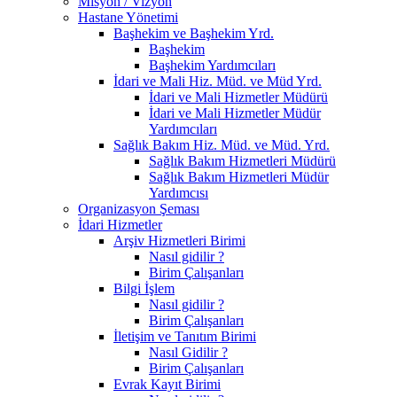
Misyon / Vizyon
Hastane Yönetimi
Başhekim ve Başhekim Yrd.
Başhekim
Başhekim Yardımcıları
İdari ve Mali Hiz. Müd. ve Müd Yrd.
İdari ve Mali Hizmetler Müdürü
İdari ve Mali Hizmetler Müdür
Yardımcıları
Sağlık Bakım Hiz. Müd. ve Müd. Yrd.
Sağlık Bakım Hizmetleri Müdürü
Sağlık Bakım Hizmetleri Müdür
Yardımcısı
Organizasyon Şeması
İdari Hizmetler
Arşiv Hizmetleri Birimi
Nasıl gidilir ?
Birim Çalışanları
Bilgi İşlem
Nasıl gidilir ?
Birim Çalışanları
İletişim ve Tanıtım Birimi
Nasıl Gidilir ?
Birim Çalışanları
Evrak Kayıt Birimi