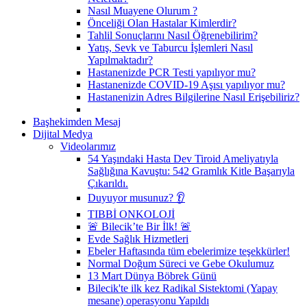
Nasıl Muayene Olurum ?
Önceliği Olan Hastalar Kimlerdir?
Tahlil Sonuçlarını Nasıl Öğrenebilirim?
Yatış, Sevk ve Taburcu İşlemleri Nasıl
Yapılmaktadır?
Hastanenizde PCR Testi yapılıyor mu?
Hastanenizde COVID-19 Aşısı yapılıyor mu?
Hastanenizin Adres Bilgilerine Nasıl Erişebiliriz?
Başhekimden Mesaj
Dijital Medya
Videolarımız
54 Yaşındaki Hasta Dev Tiroid Ameliyatıyla
Sağlığına Kavuştu: 542 Gramlık Kitle Başarıyla
Çıkarıldı.
Duyuyor musunuz? 👂
TIBBİ ONKOLOJİ
🚨 Bilecik’te Bir İlk! 🚨
Evde Sağlık Hizmetleri
Ebeler Haftasında tüm ebelerimize teşekkürler!
Normal Doğum Süreci ve Gebe Okulumuz
13 Mart Dünya Böbrek Günü
Bilecik'te ilk kez Radikal Sistektomi (Yapay
mesane) operasyonu Yapıldı