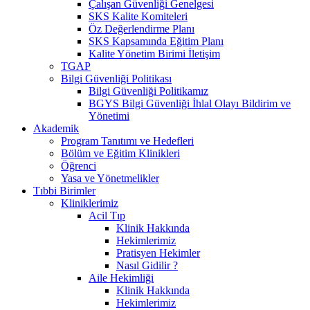
Çalışan Güvenliği Genelgesi
SKS Kalite Komiteleri
Öz Değerlendirme Planı
SKS Kapsamında Eğitim Planı
Kalite Yönetim Birimi İletişim
TGAP
Bilgi Güvenliği Politikası
Bilgi Güvenliği Politikamız
BGYS Bilgi Güvenliği İhlal Olayı Bildirim ve
Yönetimi
Akademik
Program Tanıtımı ve Hedefleri
Bölüm ve Eğitim Klinikleri
Öğrenci
Yasa ve Yönetmelikler
Tıbbi Birimler
Kliniklerimiz
Acil Tıp
Klinik Hakkında
Hekimlerimiz
Pratisyen Hekimler
Nasıl Gidilir ?
Aile Hekimliği
Klinik Hakkında
Hekimlerimiz