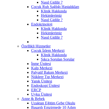
Nasıl Gidilir ?
Çocuk Ruh Sağlığı Hastalıkları
Klinik Hakkında
Hekimlerimiz
Nasıl Gidilir ?
Endokrinoloji
Klinik Hakkında
Hekimlerimiz
Nasıl Gidilir ?
Özellikli Hizmetler
Çocuk İzlem Merkezi
Klinik Hakkında
Sıkça Sorulan Sorular
İnme Ünitesi
Kalp Merkezi
Palyatif Bakım Merkezi
Nükleer Tıp Merkezi
Yanık Ünitesi
Endoskopi Ünitesi
ERCP
Uyku Ünitesi
Anne & Bebek
Uzaktan Eğitim Gebe Okulu
Başarılı Emzirmede 10 Adım