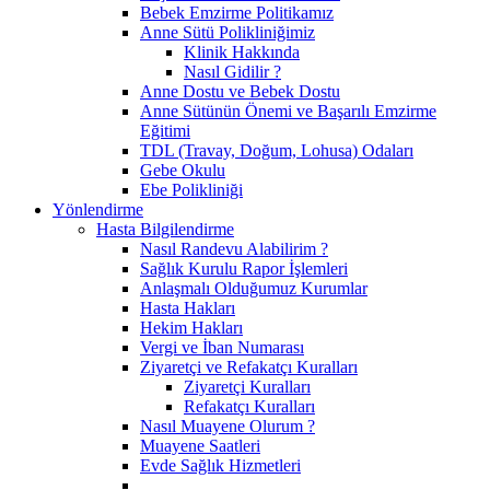
Bebek Emzirme Politikamız
Anne Sütü Polikliniğimiz
Klinik Hakkında
Nasıl Gidilir ?
Anne Dostu ve Bebek Dostu
Anne Sütünün Önemi ve Başarılı Emzirme
Eğitimi
TDL (Travay, Doğum, Lohusa) Odaları
Gebe Okulu
Ebe Polikliniği
Yönlendirme
Hasta Bilgilendirme
Nasıl Randevu Alabilirim ?
Sağlık Kurulu Rapor İşlemleri
Anlaşmalı Olduğumuz Kurumlar
Hasta Hakları
Hekim Hakları
Vergi ve İban Numarası
Ziyaretçi ve Refakatçı Kuralları
Ziyaretçi Kuralları
Refakatçı Kuralları
Nasıl Muayene Olurum ?
Muayene Saatleri
Evde Sağlık Hizmetleri