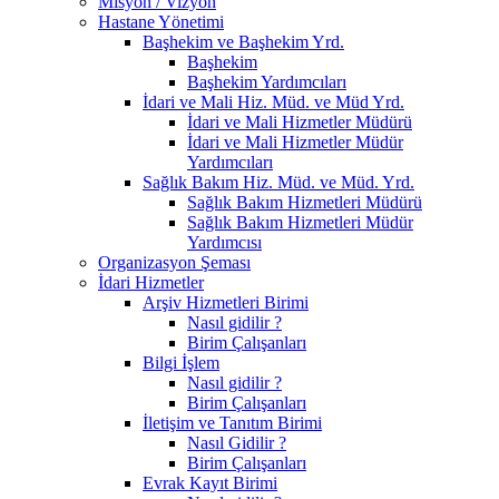
Misyon / Vizyon
Hastane Yönetimi
Başhekim ve Başhekim Yrd.
Başhekim
Başhekim Yardımcıları
İdari ve Mali Hiz. Müd. ve Müd Yrd.
İdari ve Mali Hizmetler Müdürü
İdari ve Mali Hizmetler Müdür
Yardımcıları
Sağlık Bakım Hiz. Müd. ve Müd. Yrd.
Sağlık Bakım Hizmetleri Müdürü
Sağlık Bakım Hizmetleri Müdür
Yardımcısı
Organizasyon Şeması
İdari Hizmetler
Arşiv Hizmetleri Birimi
Nasıl gidilir ?
Birim Çalışanları
Bilgi İşlem
Nasıl gidilir ?
Birim Çalışanları
İletişim ve Tanıtım Birimi
Nasıl Gidilir ?
Birim Çalışanları
Evrak Kayıt Birimi