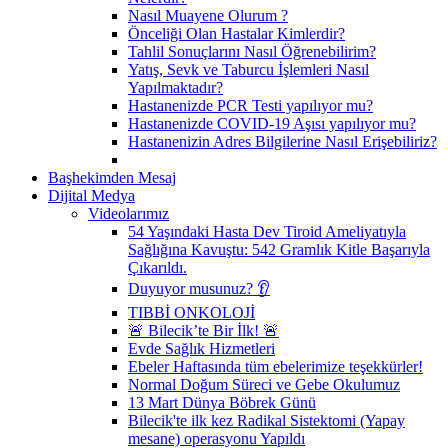
Nasıl Muayene Olurum ?
Önceliği Olan Hastalar Kimlerdir?
Tahlil Sonuçlarını Nasıl Öğrenebilirim?
Yatış, Sevk ve Taburcu İşlemleri Nasıl
Yapılmaktadır?
Hastanenizde PCR Testi yapılıyor mu?
Hastanenizde COVID-19 Aşısı yapılıyor mu?
Hastanenizin Adres Bilgilerine Nasıl Erişebiliriz?
Başhekimden Mesaj
Dijital Medya
Videolarımız
54 Yaşındaki Hasta Dev Tiroid Ameliyatıyla
Sağlığına Kavuştu: 542 Gramlık Kitle Başarıyla
Çıkarıldı.
Duyuyor musunuz? 👂
TIBBİ ONKOLOJİ
🚨 Bilecik’te Bir İlk! 🚨
Evde Sağlık Hizmetleri
Ebeler Haftasında tüm ebelerimize teşekkürler!
Normal Doğum Süreci ve Gebe Okulumuz
13 Mart Dünya Böbrek Günü
Bilecik'te ilk kez Radikal Sistektomi (Yapay
mesane) operasyonu Yapıldı