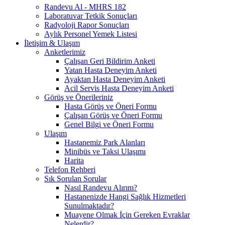
Randevu Al - MHRS 182
Laboratuvar Tetkik Sonuçları
Radyoloji Rapor Sonuçları
Aylık Personel Yemek Listesi
İletişim & Ulaşım
Anketlerimiz
Çalışan Geri Bildirim Anketi
Yatan Hasta Deneyim Anketi
Ayaktan Hasta Deneyim Anketi
Acil Servis Hasta Deneyim Anketi
Görüş ve Önerileriniz
Hasta Görüş ve Öneri Formu
Çalışan Görüş ve Öneri Formu
Genel Bilgi ve Öneri Formu
Ulaşım
Hastanemiz Park Alanları
Minibüs ve Taksi Ulaşımı
Harita
Telefon Rehberi
Sık Sorulan Sorular
Nasıl Randevu Alırım?
Hastanenizde Hangi Sağlık Hizmetleri
Sunulmaktadır?
Muayene Olmak İçin Gereken Evraklar
Nelerdir?