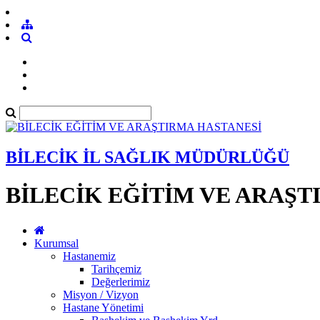
BİLECİK İL SAĞLIK MÜDÜRLÜĞÜ
BİLECİK EĞİTİM VE ARAŞT
Kurumsal
Hastanemiz
Tarihçemiz
Değerlerimiz
Misyon / Vizyon
Hastane Yönetimi