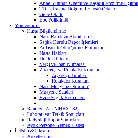
Anne Sütünün Önemi ve Başarılı Emzirme Eğitim
TDL (Travay, Doğum, Lohusa) Odaları
Gebe Okulu
Ebe Polikliniği
Yönlendirme
Hasta Bilgilendirme
Nasıl Randevu Alabilirim ?
Sağlık Kurulu Rapor İşlemleri
Anlaşmalı Olduğumuz Kurumlar
Hasta Hakları
Hekim Hakları
Vergi ve İban Numarası
Ziyaretçi ve Refakatçı Kuralları
Ziyaretçi Kuralları
Refakatçı Kuralları
Nasıl Muayene Olurum ?
Muayene Saatleri
Evde Sağlık Hizmetleri
Randevu Al - MHRS 182
Laboratuvar Tetkik Sonuçları
Radyoloji Rapor Sonuçları
Aylık Personel Yemek Listesi
İletişim & Ulaşım
Anketlerimiz