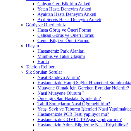
Çalışan Geri Bildirim Anketi
Yatan Hasta Deneyim Anketi
Ayaktan Hasta Deneyim Anketi
Acil Servis Hasta Deneyim Anketi
Görüş ve Önerileriniz
Hasta Görüş ve Öneri Formu
Çalışan Görüş ve Öneri Formu
Genel Bilgi ve Öneri Formu
Ulaşım
Hastanemiz Park Alanları
Minibüs ve Taksi Ulaşımı
Harita
Telefon Rehberi
Sık Sorulan Sorular
Nasıl Randevu Alırım?
Hastanenizde Hangi Sağlık Hizmetleri Sunulmakta
Muayene Olmak İçin Gereken Evraklar Nelerdir?
Nasıl Muayene Olurum ?
Önceliği Olan Hastalar Kimlerdir?
Tahlil Sonuçlarını Nasıl Öğrenebilirim?
Yatış, Sevk ve Taburcu İşlemleri Nasıl Yapılmaktad
Hastanenizde PCR Testi yapılıyor mu?
Hastanenizde COVID-19 Aşısı yapılıyor mu?
Hastanenizin Adres Bilgilerine Nasıl Erişebiliriz?