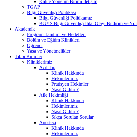
Kalite Yönetim Birimi İletişim
TGAP
Bilgi Güvenliği Politikası
Bilgi Güvenliği Politikamız
BGYS Bilgi Güvenliği İhlal Olayı Bildirim ve Yö
Akademik
Program Tanıtımı ve Hedefleri
Bölüm ve Eğitim Klinikleri
Öğrenci
Yasa ve Yönetmelikler
Tıbbi Birimler
Kliniklerimiz
Acil Tıp
Klinik Hakkında
Hekimlerimiz
Pratisyen Hekimler
Nasıl Gidilir ?
Aile Hekimliği
Klinik Hakkında
Hekimlerimiz
Nasıl Gidilir ?
Sıkça Sorulan Sorular
Anestezi
Klinik Hakkında
Hekimlerimiz