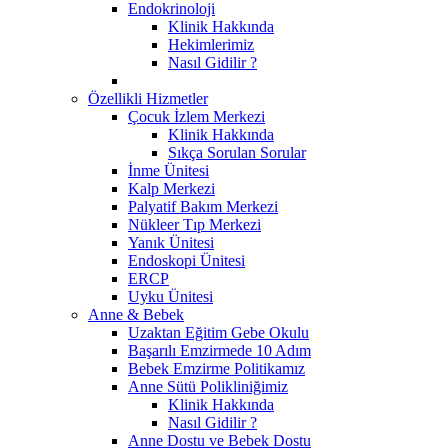
Endokrinoloji
Klinik Hakkında
Hekimlerimiz
Nasıl Gidilir ?
Özellikli Hizmetler
Çocuk İzlem Merkezi
Klinik Hakkında
Sıkça Sorulan Sorular
İnme Ünitesi
Kalp Merkezi
Palyatif Bakım Merkezi
Nükleer Tıp Merkezi
Yanık Ünitesi
Endoskopi Ünitesi
ERCP
Uyku Ünitesi
Anne & Bebek
Uzaktan Eğitim Gebe Okulu
Başarılı Emzirmede 10 Adım
Bebek Emzirme Politikamız
Anne Sütü Polikliniğimiz
Klinik Hakkında
Nasıl Gidilir ?
Anne Dostu ve Bebek Dostu