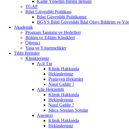
Kalite Yönetim Birimi İletişim
TGAP
Bilgi Güvenliği Politikası
Bilgi Güvenliği Politikamız
BGYS Bilgi Güvenliği İhlal Olayı Bildirim ve Yö
Akademik
Program Tanıtımı ve Hedefleri
Bölüm ve Eğitim Klinikleri
Öğrenci
Yasa ve Yönetmelikler
Tıbbi Birimler
Kliniklerimiz
Acil Tıp
Klinik Hakkında
Hekimlerimiz
Pratisyen Hekimler
Nasıl Gidilir ?
Aile Hekimliği
Klinik Hakkında
Hekimlerimiz
Nasıl Gidilir ?
Sıkça Sorulan Sorular
Anestezi
Klinik Hakkında
Hekimlerimiz