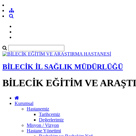
BİLECİK İL SAĞLIK MÜDÜRLÜĞÜ
BİLECİK EĞİTİM VE ARAŞT
Kurumsal
Hastanemiz
Tarihçemiz
Değerlerimiz
Misyon / Vizyon
Hastane Yönetimi