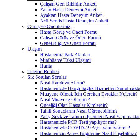
Çalışan Geri Bildirim Anketi
Yatan Hasta Deneyim Anketi
Ayaktan Hasta Deneyim Anketi
Acil Servis Hasta Deneyim Anketi
Görüş ve Önerileriniz
Hasta Görüş ve Öneri Formu
Çalışan Görüş ve Öneri Formu
Genel Bilgi ve Öneri Formu
Ulaşım
Hastanemiz Park Alanları
Minibüs ve Taksi Ulaşımı
Harita
Telefon Rehberi
Sık Sorulan Sorular
Nasıl Randevu Alırım?
Hastanenizde Hangi Sağlık Hizmetleri Sunulmakta
Muayene Olmak İçin Gereken Evraklar Nelerdir?
Nasıl Muayene Olurum ?
Önceliği Olan Hastalar Kimlerdir?
Tahlil Sonuçlarını Nasıl Öğrenebilirim?
Yatış, Sevk ve Taburcu İşlemleri Nasıl Yapılmaktad
Hastanenizde PCR Testi yapılıyor mu?
Hastanenizde COVID-19 Aşısı yapılıyor mu?
Hastanenizin Adres Bilgilerine Nasıl Erişebiliriz?