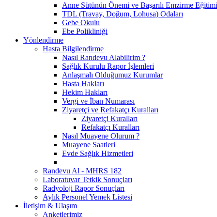
Anne Sütünün Önemi ve Başarılı Emzirme Eğitim
TDL (Travay, Doğum, Lohusa) Odaları
Gebe Okulu
Ebe Polikliniği
Yönlendirme
Hasta Bilgilendirme
Nasıl Randevu Alabilirim ?
Sağlık Kurulu Rapor İşlemleri
Anlaşmalı Olduğumuz Kurumlar
Hasta Hakları
Hekim Hakları
Vergi ve İban Numarası
Ziyaretçi ve Refakatçı Kuralları
Ziyaretçi Kuralları
Refakatçı Kuralları
Nasıl Muayene Olurum ?
Muayene Saatleri
Evde Sağlık Hizmetleri
Randevu Al - MHRS 182
Laboratuvar Tetkik Sonuçları
Radyoloji Rapor Sonuçları
Aylık Personel Yemek Listesi
İletişim & Ulaşım
Anketlerimiz