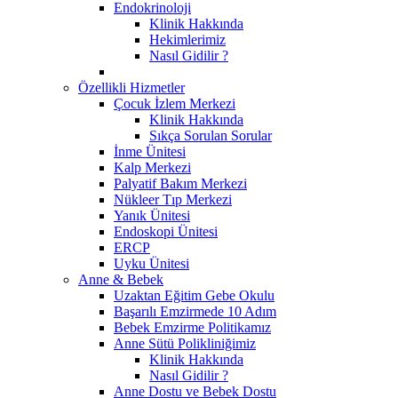
Endokrinoloji
Klinik Hakkında
Hekimlerimiz
Nasıl Gidilir ?
Özellikli Hizmetler
Çocuk İzlem Merkezi
Klinik Hakkında
Sıkça Sorulan Sorular
İnme Ünitesi
Kalp Merkezi
Palyatif Bakım Merkezi
Nükleer Tıp Merkezi
Yanık Ünitesi
Endoskopi Ünitesi
ERCP
Uyku Ünitesi
Anne & Bebek
Uzaktan Eğitim Gebe Okulu
Başarılı Emzirmede 10 Adım
Bebek Emzirme Politikamız
Anne Sütü Polikliniğimiz
Klinik Hakkında
Nasıl Gidilir ?
Anne Dostu ve Bebek Dostu