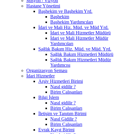
Misyon / Vizyon
Hastane Yönetimi
Başhekim ve Başhekim Yrd.
Başhekim
Başhekim Yardımcıları
İdari ve Mali Hiz. Müd. ve Müd Yrd.
İdari ve Mali Hizmetler Müdürü
İdari ve Mali Hizmetler Müdür
Yardımcıları
Sağlık Bakım Hiz. Müd. ve Müd. Yrd.
Sağlık Bakım Hizmetleri Müdürü
Sağlık Bakım Hizmetleri Müdür
Yardımcısı
Organizasyon Şeması
İdari Hizmetler
Arşiv Hizmetleri Birimi
Nasıl gidilir ?
Birim Çalışanları
Bilgi İşlem
Nasıl gidilir ?
Birim Çalışanları
İletişim ve Tanıtım Birimi
Nasıl Gidilir ?
Birim Çalışanları
Evrak Kayıt Birimi