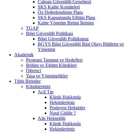
Çalışan Güvenliği Genelgesi
SKS Kalite Komiteleri
Öz Değerlendirme Planı
SKS Kapsamında Eğitim Planı
Kalite Yönetim Birimi İletişim
TGAP
Bilgi Güvenliği Politikası
Bilgi Güvenliği Politikamız
BGYS Bilgi Güvenliği İhlal Olayı Bildirim ve
Yönetimi
Akademik
Program Tanıtımı ve Hedefleri
Bölüm ve Eğitim Klinikleri
Öğrenci
Yasa ve Yönetmelikler
Tıbbi Birimler
Kliniklerimiz
Acil Tıp
Klinik Hakkında
Hekimlerimiz
Pratisyen Hekimler
Nasıl Gidilir ?
Aile Hekimliği
Klinik Hakkında
Hekimlerimiz