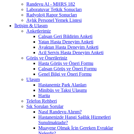
Randevu Al - MHRS 182
Laboratuvar Tetkik Sonuçları
Radyoloji Rapor Sonuçları
Aylık Personel Yemek Listesi
İletişim & Ulaşım
Anketlerimiz
Çalışan Geri Bildirim Anketi
Yatan Hasta Deneyim Anketi
Ayaktan Hasta Deneyim Anketi
Acil Servis Hasta Deneyim Anketi
Görüş ve Önerileriniz
Hasta Görüş ve Öneri Formu
Çalışan Görüş ve Öneri Formu
Genel Bilgi ve Öneri Formu
Ulaşım
Hastanemiz Park Alanları
Minibüs ve Taksi Ulaşımı
Harita
Telefon Rehberi
Sık Sorulan Sorular
Nasıl Randevu Alırım?
Hastanenizde Hangi Sağlık Hizmetleri
Sunulmaktadır?
Muayene Olmak İçin Gereken Evraklar
Nelerdir?