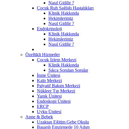
Nasıl Gidilir ?
Çocuk Ruh Sağlığı Hastalıkları
Klinik Hakkında
Hekimlerimiz
Nasıl Gidilir ?
Endokrinoloji
Klinik Hakkında
Hekimlerimiz
Nasıl Gidilir ?
Özellikli Hizmetler
Çocuk İzlem Merkezi
Klinik Hakkında
Sıkça Sorulan Sorular
İnme Ünitesi
Kalp Merkezi
Palyatif Bakım Merkezi
Nükleer Tıp Merkezi
Yanık Ünitesi
Endoskopi Ünitesi
ERCP
Uyku Ünitesi
Anne & Bebek
Uzaktan Eğitim Gebe Okulu
Başarılı Emzirmede 10 Adım