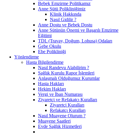
Bebek Emzirme Politikamız
Anne Sütü Polikliniğimiz
Klinik Hakkında
Nasıl Gidilir ?
Anne Dostu ve Bebek Dostu
Anne Sütünün Önemi ve Başarılı Emzirme
Eğitimi
TDL (Travay, Doğum, Lohusa) Odaları
Gebe Okulu
Ebe Polikliniği
Yönlendirme
Hasta Bilgilendirme
Nasıl Randevu Alabilirim ?
Sağlık Kurulu Rapor İşlemleri
Anlaşmalı Olduğumuz Kurumlar
Hasta Hakları
Hekim Hakları
Vergi ve İban Numarası
Ziyaretçi ve Refakatçı Kuralları
Ziyaretçi Kuralları
Refakatçı Kuralları
Nasıl Muayene Olurum ?
Muayene Saatleri
Evde Sağlık Hizmetleri