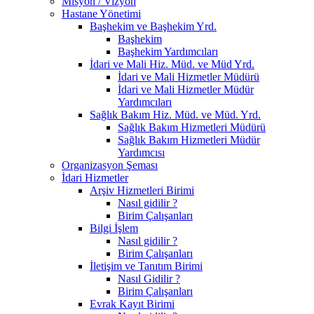
Misyon / Vizyon
Hastane Yönetimi
Başhekim ve Başhekim Yrd.
Başhekim
Başhekim Yardımcıları
İdari ve Mali Hiz. Müd. ve Müd Yrd.
İdari ve Mali Hizmetler Müdürü
İdari ve Mali Hizmetler Müdür
Yardımcıları
Sağlık Bakım Hiz. Müd. ve Müd. Yrd.
Sağlık Bakım Hizmetleri Müdürü
Sağlık Bakım Hizmetleri Müdür
Yardımcısı
Organizasyon Şeması
İdari Hizmetler
Arşiv Hizmetleri Birimi
Nasıl gidilir ?
Birim Çalışanları
Bilgi İşlem
Nasıl gidilir ?
Birim Çalışanları
İletişim ve Tanıtım Birimi
Nasıl Gidilir ?
Birim Çalışanları
Evrak Kayıt Birimi