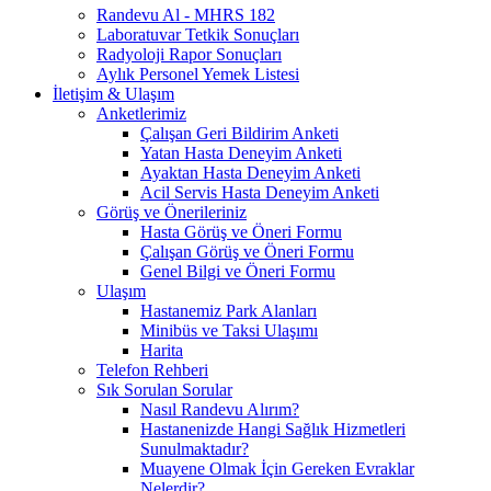
Randevu Al - MHRS 182
Laboratuvar Tetkik Sonuçları
Radyoloji Rapor Sonuçları
Aylık Personel Yemek Listesi
İletişim & Ulaşım
Anketlerimiz
Çalışan Geri Bildirim Anketi
Yatan Hasta Deneyim Anketi
Ayaktan Hasta Deneyim Anketi
Acil Servis Hasta Deneyim Anketi
Görüş ve Önerileriniz
Hasta Görüş ve Öneri Formu
Çalışan Görüş ve Öneri Formu
Genel Bilgi ve Öneri Formu
Ulaşım
Hastanemiz Park Alanları
Minibüs ve Taksi Ulaşımı
Harita
Telefon Rehberi
Sık Sorulan Sorular
Nasıl Randevu Alırım?
Hastanenizde Hangi Sağlık Hizmetleri
Sunulmaktadır?
Muayene Olmak İçin Gereken Evraklar
Nelerdir?