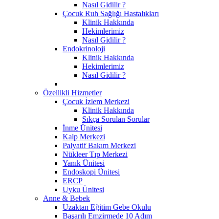
Nasıl Gidilir ?
Çocuk Ruh Sağlığı Hastalıkları
Klinik Hakkında
Hekimlerimiz
Nasıl Gidilir ?
Endokrinoloji
Klinik Hakkında
Hekimlerimiz
Nasıl Gidilir ?
Özellikli Hizmetler
Çocuk İzlem Merkezi
Klinik Hakkında
Sıkça Sorulan Sorular
İnme Ünitesi
Kalp Merkezi
Palyatif Bakım Merkezi
Nükleer Tıp Merkezi
Yanık Ünitesi
Endoskopi Ünitesi
ERCP
Uyku Ünitesi
Anne & Bebek
Uzaktan Eğitim Gebe Okulu
Başarılı Emzirmede 10 Adım