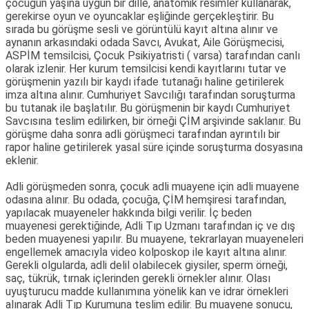
çocuğun yaşına uygun bir dille, anatomik resimler kullanarak,
gerekirse oyun ve oyuncaklar eşliğinde gerçekleştirir. Bu
sırada bu görüşme sesli ve görüntülü kayıt altına alınır ve
aynanın arkasındaki odada Savcı, Avukat, Aile Görüşmecisi,
ASPİM temsilcisi, Çocuk Psikiyatristi ( varsa) tarafından canlı
olarak izlenir. Her kurum temsilcisi kendi kayıtlarını tutar ve
görüşmenin yazılı bir kaydı ifade tutanağı haline getirilerek
imza altına alınır. Cumhuriyet Savcılığı tarafından soruşturma
bu tutanak ile başlatılır. Bu görüşmenin bir kaydı Cumhuriyet
Savcısına teslim edilirken, bir örneği ÇİM arşivinde saklanır. Bu
görüşme daha sonra adli görüşmeci tarafından ayrıntılı bir
rapor haline getirilerek yasal süre içinde soruşturma dosyasına
eklenir.
Adli görüşmeden sonra, çocuk adli muayene için adli muayene
odasına alınır. Bu odada, çocuğa, ÇİM hemşiresi tarafından,
yapılacak muayeneler hakkında bilgi verilir. İç beden
muayenesi gerektiğinde, Adli Tıp Uzmanı tarafından iç ve dış
beden muayenesi yapılır. Bu muayene, tekrarlayan muayeneleri
engellemek amacıyla video kolposkop ile kayıt altına alınır.
Gerekli olgularda, adli delil olabilecek giysiler, sperm örneği,
saç, tükrük, tırnak içlerinden gerekli örnekler alınır. Olası
uyuşturucu madde kullanımına yönelik kan ve idrar örnekleri
alınarak Adli Tıp Kurumuna teslim edilir. Bu muayene sonucu,