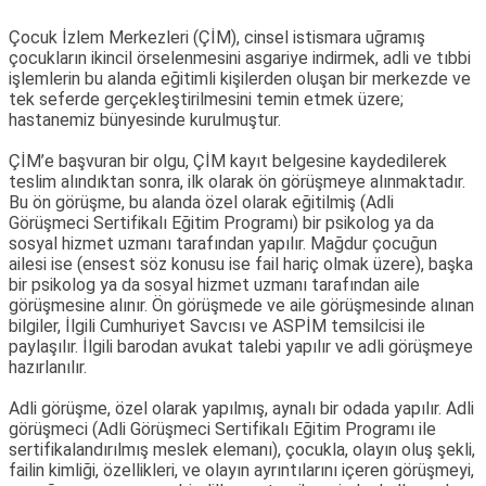
Çocuk İzlem Merkezleri (ÇİM), cinsel istismara uğramış
çocukların ikincil örselenmesini asgariye indirmek, adli ve tıbbi
işlemlerin bu alanda eğitimli kişilerden oluşan bir merkezde ve
tek seferde gerçekleştirilmesini temin etmek üzere;
hastanemiz bünyesinde kurulmuştur.
ÇİM’e başvuran bir olgu, ÇİM kayıt belgesine kaydedilerek
teslim alındıktan sonra, ilk olarak ön görüşmeye alınmaktadır.
Bu ön görüşme, bu alanda özel olarak eğitilmiş (Adli
Görüşmeci Sertifikalı Eğitim Programı) bir psikolog ya da
sosyal hizmet uzmanı tarafından yapılır. Mağdur çocuğun
ailesi ise (ensest söz konusu ise fail hariç olmak üzere), başka
bir psikolog ya da sosyal hizmet uzmanı tarafından aile
görüşmesine alınır. Ön görüşmede ve aile görüşmesinde alınan
bilgiler, İlgili Cumhuriyet Savcısı ve ASPİM temsilcisi ile
paylaşılır. İlgili barodan avukat talebi yapılır ve adli görüşmeye
hazırlanılır.
Adli görüşme, özel olarak yapılmış, aynalı bir odada yapılır. Adli
görüşmeci (Adli Görüşmeci Sertifikalı Eğitim Programı ile
sertifikalandırılmış meslek elemanı), çocukla, olayın oluş şekli,
failin kimliği, özellikleri, ve olayın ayrıntılarını içeren görüşmeyi,