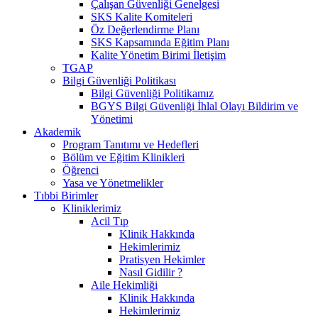
Çalışan Güvenliği Genelgesi
SKS Kalite Komiteleri
Öz Değerlendirme Planı
SKS Kapsamında Eğitim Planı
Kalite Yönetim Birimi İletişim
TGAP
Bilgi Güvenliği Politikası
Bilgi Güvenliği Politikamız
BGYS Bilgi Güvenliği İhlal Olayı Bildirim ve
Yönetimi
Akademik
Program Tanıtımı ve Hedefleri
Bölüm ve Eğitim Klinikleri
Öğrenci
Yasa ve Yönetmelikler
Tıbbi Birimler
Kliniklerimiz
Acil Tıp
Klinik Hakkında
Hekimlerimiz
Pratisyen Hekimler
Nasıl Gidilir ?
Aile Hekimliği
Klinik Hakkında
Hekimlerimiz