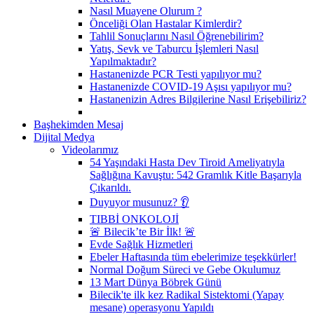
Nasıl Muayene Olurum ?
Önceliği Olan Hastalar Kimlerdir?
Tahlil Sonuçlarını Nasıl Öğrenebilirim?
Yatış, Sevk ve Taburcu İşlemleri Nasıl
Yapılmaktadır?
Hastanenizde PCR Testi yapılıyor mu?
Hastanenizde COVID-19 Aşısı yapılıyor mu?
Hastanenizin Adres Bilgilerine Nasıl Erişebiliriz?
Başhekimden Mesaj
Dijital Medya
Videolarımız
54 Yaşındaki Hasta Dev Tiroid Ameliyatıyla
Sağlığına Kavuştu: 542 Gramlık Kitle Başarıyla
Çıkarıldı.
Duyuyor musunuz? 👂
TIBBİ ONKOLOJİ
🚨 Bilecik’te Bir İlk! 🚨
Evde Sağlık Hizmetleri
Ebeler Haftasında tüm ebelerimize teşekkürler!
Normal Doğum Süreci ve Gebe Okulumuz
13 Mart Dünya Böbrek Günü
Bilecik'te ilk kez Radikal Sistektomi (Yapay
mesane) operasyonu Yapıldı