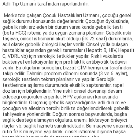
Adli Tıp Uzmanı tarafından raporlandırılır.
Merkezde çalışan Çocuk Hastalıkları Uzmanı , çocuğu genel
sağlık durumu konusunda değerlendirir. Çocuğun öyküsünde,
gebelik riski arz eden bir durum varsa kanda gebelik testi
(beta HCG) istenir, ya da uygun zamana planlanır. Gebelik riski
taşıyan, cinsel istismarın akut olduğu (ilk 72 saat) durumlarda,
acil olarak gebelik önleyici ilaçlar verilir. Cinsel yolla bulaşan
hastalıklar açısından gerekli taramalar (Hepatit B, HIV, Hepatit
C, VDRL vb) için serolojik tetkikler yapılır. Riskli vakalarda
bakteriyel enfeksiyonlar için profilaktik antibiyotik tedavisi
verilir. Bu olguların sonuçları, bizzat ÇİM hemşiresi tarafından
takip edilir. Tahmini prodrom dönemi sonunda (3 ve 6. aylar),
serolojik testlerin tekrarı planlanır ve yapılır. Serolojik
testlerinde aşılama durumunda eksiklik saptananlar, rapel
dozları için bilgilendirilir. Yine riskli cinsel davranışı devam
edeceği öngörülen ergenler, HPV aşılaması konusunda
bilgilendirilir. Oluşmuş gebelik saptandığında, adli durum ve
çocuğun ve ailesinin tercihi birlikte değerlendirilerek gebelik
tahliyesine yönlendirilir. Doğum sonrası başvurularda, başka
sağlık desteği alamayan olgulara, anemi, laktasyon önleyici
ilaçlar vb. sağlık hizmeti sunulmaktadır. Bu muayene sırasında,
rutin fizik muayene yapılarak, cinsel istismar dışında başka