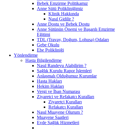
Bebek Emzirme Politikamız
Anne Sütü Polikliniğimiz
Klinik Hakkında
Nasıl Gidilir ?
Anne Dostu ve Bebek Dostu
Anne Sütünün Önemi ve Başarılı Emzirme
Eğitimi
TDL (Travay, Doğum, Lohusa) Odaları
Gebe Okulu
Ebe Polikliniği
Yönlendirme
Hasta Bilgilendirme
Nasıl Randevu Alabilirim ?
Sağlık Kurulu Rapor İşlemleri
Anlaşmalı Olduğumuz Kurumlar
Hasta Hakları
Hekim Hakları
Vergi ve İban Numarası
Ziyaretçi ve Refakatçı Kuralları
Ziyaretçi Kuralları
Refakatçı Kuralları
Nasıl Muayene Olurum ?
Muayene Saatleri
Evde Sağlık Hizmetleri