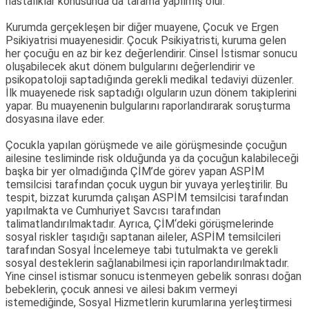
hastalıklar konusunda da tarama yapılmış olur.
Kurumda gerçekleşen bir diğer muayene, Çocuk ve Ergen
Psikiyatrisi muayenesidir. Çocuk Psikiyatristi, kuruma gelen
her çocuğu en az bir kez değerlendirir. Cinsel İstismar sonucu
oluşabilecek akut dönem bulgularını değerlendirir ve
psikopatoloji saptadığında gerekli medikal tedaviyi düzenler.
İlk muayenede risk saptadığı olguların uzun dönem takiplerini
yapar. Bu muayenenin bulgularını raporlandırarak soruşturma
dosyasına ilave eder.
Çocukla yapılan görüşmede ve aile görüşmesinde çocuğun
ailesine tesliminde risk olduğunda ya da çocuğun kalabileceği
başka bir yer olmadığında ÇİM’de görev yapan ASPİM
temsilcisi tarafından çocuk uygun bir yuvaya yerleştirilir. Bu
tespit, bizzat kurumda çalışan ASPİM temsilcisi tarafından
yapılmakta ve Cumhuriyet Savcısı tarafından
talimatlandırılmaktadır. Ayrıca, ÇİM‘deki görüşmelerinde
sosyal riskler taşıdığı saptanan aileler, ASPİM temsilcileri
tarafından Sosyal İncelemeye tabi tutulmakta ve gerekli
sosyal desteklerin sağlanabilmesi için raporlandırılmaktadır.
Yine cinsel istismar sonucu istenmeyen gebelik sonrası doğan
bebeklerin, çocuk annesi ve ailesi bakım vermeyi
istemediğinde, Sosyal Hizmetlerin kurumlarına yerleştirmesi