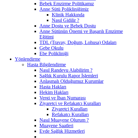
Bebek Emzirme Politikamız
Anne Sütü Polikliniğimiz
Klinik Hakkında
Nasıl Gidilir ?
Anne Dostu ve Bebek Dostu
Anne Sütünün Önemi ve Başarılı Emzirme
Eğitimi
TDL (Travay, Doğum, Lohusa) Odaları
Gebe Okulu
Ebe Polikliniği
Yönlendirme
Hasta Bilgilendirme
Nasıl Randevu Alabilirim ?
Sağlık Kurulu Rapor İşlemleri
Anlaşmalı Olduğumuz Kurumlar
Hasta Hakları
Hekim Hakları
Vergi ve İban Numarası
Ziyaretçi ve Refakatçı Kuralları
Ziyaretçi Kuralları
Refakatçı Kuralları
Nasıl Muayene Olurum ?
Muayene Saatleri
Evde Sağlık Hizmetleri