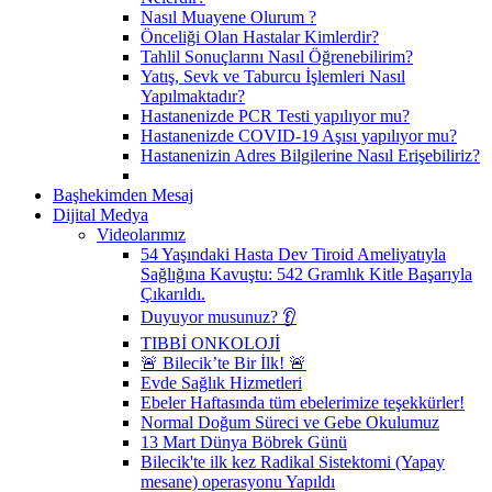
Nasıl Muayene Olurum ?
Önceliği Olan Hastalar Kimlerdir?
Tahlil Sonuçlarını Nasıl Öğrenebilirim?
Yatış, Sevk ve Taburcu İşlemleri Nasıl
Yapılmaktadır?
Hastanenizde PCR Testi yapılıyor mu?
Hastanenizde COVID-19 Aşısı yapılıyor mu?
Hastanenizin Adres Bilgilerine Nasıl Erişebiliriz?
Başhekimden Mesaj
Dijital Medya
Videolarımız
54 Yaşındaki Hasta Dev Tiroid Ameliyatıyla
Sağlığına Kavuştu: 542 Gramlık Kitle Başarıyla
Çıkarıldı.
Duyuyor musunuz? 👂
TIBBİ ONKOLOJİ
🚨 Bilecik’te Bir İlk! 🚨
Evde Sağlık Hizmetleri
Ebeler Haftasında tüm ebelerimize teşekkürler!
Normal Doğum Süreci ve Gebe Okulumuz
13 Mart Dünya Böbrek Günü
Bilecik'te ilk kez Radikal Sistektomi (Yapay
mesane) operasyonu Yapıldı