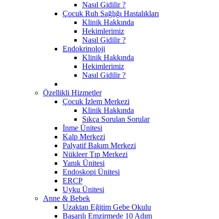
Nasıl Gidilir ?
Çocuk Ruh Sağlığı Hastalıkları
Klinik Hakkında
Hekimlerimiz
Nasıl Gidilir ?
Endokrinoloji
Klinik Hakkında
Hekimlerimiz
Nasıl Gidilir ?
Özellikli Hizmetler
Çocuk İzlem Merkezi
Klinik Hakkında
Sıkça Sorulan Sorular
İnme Ünitesi
Kalp Merkezi
Palyatif Bakım Merkezi
Nükleer Tıp Merkezi
Yanık Ünitesi
Endoskopi Ünitesi
ERCP
Uyku Ünitesi
Anne & Bebek
Uzaktan Eğitim Gebe Okulu
Başarılı Emzirmede 10 Adım