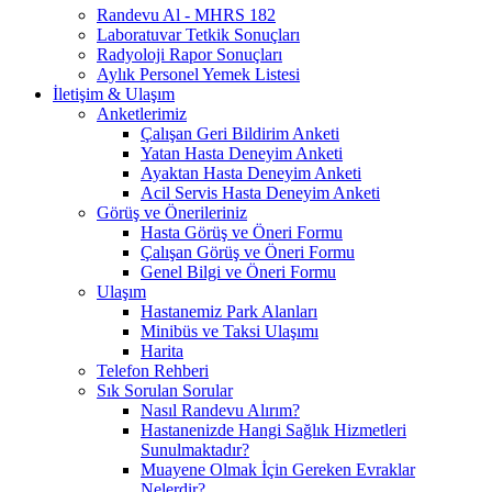
Randevu Al - MHRS 182
Laboratuvar Tetkik Sonuçları
Radyoloji Rapor Sonuçları
Aylık Personel Yemek Listesi
İletişim & Ulaşım
Anketlerimiz
Çalışan Geri Bildirim Anketi
Yatan Hasta Deneyim Anketi
Ayaktan Hasta Deneyim Anketi
Acil Servis Hasta Deneyim Anketi
Görüş ve Önerileriniz
Hasta Görüş ve Öneri Formu
Çalışan Görüş ve Öneri Formu
Genel Bilgi ve Öneri Formu
Ulaşım
Hastanemiz Park Alanları
Minibüs ve Taksi Ulaşımı
Harita
Telefon Rehberi
Sık Sorulan Sorular
Nasıl Randevu Alırım?
Hastanenizde Hangi Sağlık Hizmetleri
Sunulmaktadır?
Muayene Olmak İçin Gereken Evraklar
Nelerdir?