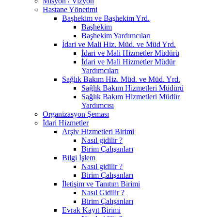
Misyon / Vizyon
Hastane Yönetimi
Başhekim ve Başhekim Yrd.
Başhekim
Başhekim Yardımcıları
İdari ve Mali Hiz. Müd. ve Müd Yrd.
İdari ve Mali Hizmetler Müdürü
İdari ve Mali Hizmetler Müdür
Yardımcıları
Sağlık Bakım Hiz. Müd. ve Müd. Yrd.
Sağlık Bakım Hizmetleri Müdürü
Sağlık Bakım Hizmetleri Müdür
Yardımcısı
Organizasyon Şeması
İdari Hizmetler
Arşiv Hizmetleri Birimi
Nasıl gidilir ?
Birim Çalışanları
Bilgi İşlem
Nasıl gidilir ?
Birim Çalışanları
İletişim ve Tanıtım Birimi
Nasıl Gidilir ?
Birim Çalışanları
Evrak Kayıt Birimi