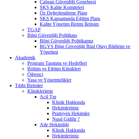
Çalışan Güvenliği Genelgesi
SKS Kalite Komiteleri
Öz Değerlendirme Planı
SKS Kapsamında Eğitim Planı
Kalite Yönetim Birimi İletişim
TGAP
Bilgi Güvenliği Politikası
Bilgi Güvenliği Politikamız
BGYS Bilgi Güvenliği İhlal Olayı Bildirim ve
Yönetimi
Akademik
Program Tanıtımı ve Hedefleri
Bölüm ve Eğitim Klinikleri
Öğrenci
Yasa ve Yönetmelikler
Tıbbi Birimler
Kliniklerimiz
Acil Tıp
Klinik Hakkında
Hekimlerimiz
Pratisyen Hekimler
Nasıl Gidilir ?
Aile Hekimliği
Klinik Hakkında
Hekimlerimiz