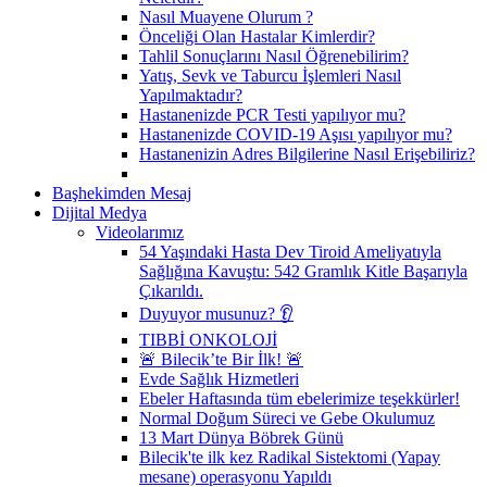
Nasıl Muayene Olurum ?
Önceliği Olan Hastalar Kimlerdir?
Tahlil Sonuçlarını Nasıl Öğrenebilirim?
Yatış, Sevk ve Taburcu İşlemleri Nasıl
Yapılmaktadır?
Hastanenizde PCR Testi yapılıyor mu?
Hastanenizde COVID-19 Aşısı yapılıyor mu?
Hastanenizin Adres Bilgilerine Nasıl Erişebiliriz?
Başhekimden Mesaj
Dijital Medya
Videolarımız
54 Yaşındaki Hasta Dev Tiroid Ameliyatıyla
Sağlığına Kavuştu: 542 Gramlık Kitle Başarıyla
Çıkarıldı.
Duyuyor musunuz? 👂
TIBBİ ONKOLOJİ
🚨 Bilecik’te Bir İlk! 🚨
Evde Sağlık Hizmetleri
Ebeler Haftasında tüm ebelerimize teşekkürler!
Normal Doğum Süreci ve Gebe Okulumuz
13 Mart Dünya Böbrek Günü
Bilecik'te ilk kez Radikal Sistektomi (Yapay
mesane) operasyonu Yapıldı