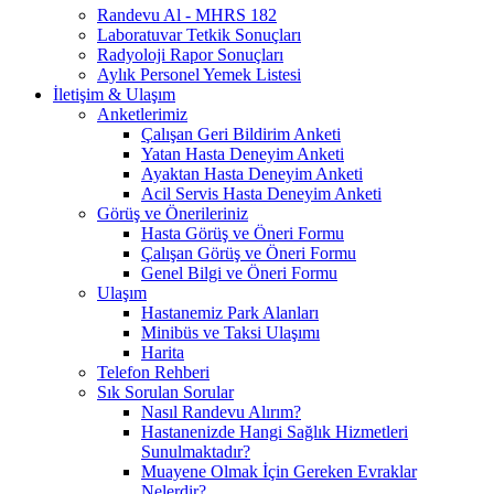
Randevu Al - MHRS 182
Laboratuvar Tetkik Sonuçları
Radyoloji Rapor Sonuçları
Aylık Personel Yemek Listesi
İletişim & Ulaşım
Anketlerimiz
Çalışan Geri Bildirim Anketi
Yatan Hasta Deneyim Anketi
Ayaktan Hasta Deneyim Anketi
Acil Servis Hasta Deneyim Anketi
Görüş ve Önerileriniz
Hasta Görüş ve Öneri Formu
Çalışan Görüş ve Öneri Formu
Genel Bilgi ve Öneri Formu
Ulaşım
Hastanemiz Park Alanları
Minibüs ve Taksi Ulaşımı
Harita
Telefon Rehberi
Sık Sorulan Sorular
Nasıl Randevu Alırım?
Hastanenizde Hangi Sağlık Hizmetleri
Sunulmaktadır?
Muayene Olmak İçin Gereken Evraklar
Nelerdir?