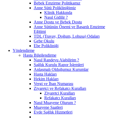
Bebek Emzirme Politikamız
Anne Sütü Polikliniğimiz
Klinik Hakkında
Nasıl Gidilir ?
Anne Dostu ve Bebek Dostu
Anne Sütünün Önemi ve Başarılı Emzirme
Eğitimi
TDL (Travay, Doğum, Lohusa) Odaları
Gebe Okulu
Ebe Polikliniği
Yönlendirme
Hasta Bilgilendirme
Nasıl Randevu Alabilirim ?
Sağlık Kurulu Rapor İşlemleri
Anlaşmalı Olduğumuz Kurumlar
Hasta Hakları
Hekim Hakları
Vergi ve İban Numarası
Ziyaretçi ve Refakatçı Kuralları
Ziyaretçi Kuralları
Refakatçı Kuralları
Nasıl Muayene Olurum ?
Muayene Saatleri
Evde Sağlık Hizmetleri