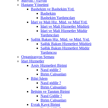
Misyon / Vizyon
Hastane Yönetimi
Başhekim ve Başhekim Yrd.
Başhekim
Başhekim Yardımcıları
İdari ve Mali Hiz. Müd. ve Müd Yrd.
İdari ve Mali Hizmetler Müdürü
İdari ve Mali Hizmetler Müdür
Yardımcıları
Sağlık Bakım Hiz. Müd. ve Müd. Yrd.
Sağlık Bakım Hizmetleri Müdürü
Sağlık Bakım Hizmetleri Müdür
Yardımcısı
Organizasyon Şeması
İdari Hizmetler
Arşiv Hizmetleri Birimi
Nasıl gidilir ?
Birim Çalışanları
Bilgi İşlem
Nasıl gidilir ?
Birim Çalışanları
İletişim ve Tanıtım Birimi
Nasıl Gidilir ?
Birim Çalışanları
Evrak Kayıt Birimi