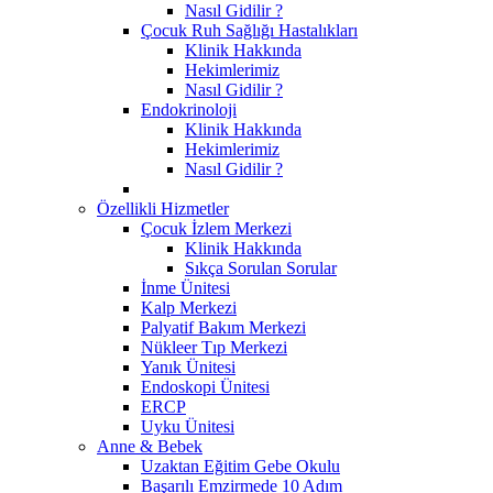
Nasıl Gidilir ?
Çocuk Ruh Sağlığı Hastalıkları
Klinik Hakkında
Hekimlerimiz
Nasıl Gidilir ?
Endokrinoloji
Klinik Hakkında
Hekimlerimiz
Nasıl Gidilir ?
Özellikli Hizmetler
Çocuk İzlem Merkezi
Klinik Hakkında
Sıkça Sorulan Sorular
İnme Ünitesi
Kalp Merkezi
Palyatif Bakım Merkezi
Nükleer Tıp Merkezi
Yanık Ünitesi
Endoskopi Ünitesi
ERCP
Uyku Ünitesi
Anne & Bebek
Uzaktan Eğitim Gebe Okulu
Başarılı Emzirmede 10 Adım