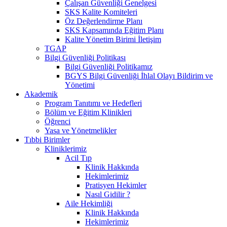
Çalışan Güvenliği Genelgesi
SKS Kalite Komiteleri
Öz Değerlendirme Planı
SKS Kapsamında Eğitim Planı
Kalite Yönetim Birimi İletişim
TGAP
Bilgi Güvenliği Politikası
Bilgi Güvenliği Politikamız
BGYS Bilgi Güvenliği İhlal Olayı Bildirim ve
Yönetimi
Akademik
Program Tanıtımı ve Hedefleri
Bölüm ve Eğitim Klinikleri
Öğrenci
Yasa ve Yönetmelikler
Tıbbi Birimler
Kliniklerimiz
Acil Tıp
Klinik Hakkında
Hekimlerimiz
Pratisyen Hekimler
Nasıl Gidilir ?
Aile Hekimliği
Klinik Hakkında
Hekimlerimiz