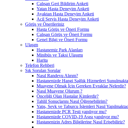
Çalışan Geri Bildirim Anketi
Yatan Hasta Deneyim Anketi
Ayaktan Hasta Deneyim Anketi
Acil Servis Hasta Deneyim Anketi
Görüş ve Önerileriniz
Hasta Görüş ve Öneri Formu
Çalışan Görüş ve Öneri Formu
Genel Bilgi ve Öneri Formu
Ulaşım
Hastanemiz Park Alanları
Minibüs ve Taksi Ulaşımı
Harita
Telefon Rehberi
Sık Sorulan Sorular
Nasıl Randevu Alırım?
Hastanenizde Hangi Sağlık Hizmetleri Sunulmakta
Muayene Olmak İçin Gereken Evraklar Nelerdir?
Nasıl Muayene Olurum ?
Önceliği Olan Hastalar Kimlerdir?
Tahlil Sonuçlarını Nasıl Öğrenebilirim?
Yatış, Sevk ve Taburcu İşlemleri Nasıl Yapılmaktad
Hastanenizde PCR Testi yapılıyor mu?
Hastanenizde COVID-19 Aşısı yapılıyor mu?
Hastanenizin Adres Bilgilerine Nasıl Erişebiliriz?