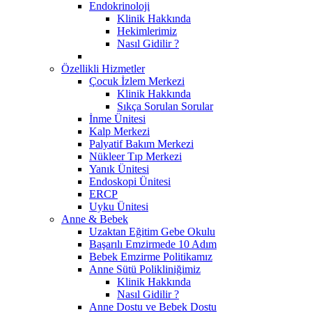
Endokrinoloji
Klinik Hakkında
Hekimlerimiz
Nasıl Gidilir ?
Özellikli Hizmetler
Çocuk İzlem Merkezi
Klinik Hakkında
Sıkça Sorulan Sorular
İnme Ünitesi
Kalp Merkezi
Palyatif Bakım Merkezi
Nükleer Tıp Merkezi
Yanık Ünitesi
Endoskopi Ünitesi
ERCP
Uyku Ünitesi
Anne & Bebek
Uzaktan Eğitim Gebe Okulu
Başarılı Emzirmede 10 Adım
Bebek Emzirme Politikamız
Anne Sütü Polikliniğimiz
Klinik Hakkında
Nasıl Gidilir ?
Anne Dostu ve Bebek Dostu