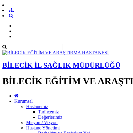
BİLECİK İL SAĞLIK MÜDÜRLÜĞÜ
BİLECİK EĞİTİM VE ARAŞT
Kurumsal
Hastanemiz
Tarihçemiz
Değerlerimiz
Misyon / Vizyon
Hastane Yönetimi