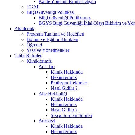
Kalite Yönetim Birimi İletişim
TGAP
Bilgi Güvenliği Politikası
Bilgi Güvenliği Politikamız
BGYS Bilgi Güvenliği İhlal Olayı Bildirim ve Yö
Akademik
Program Tanıtımı ve Hedefleri
Bölüm ve Eğitim Klinikleri
Öğrenci
Yasa ve Yönetmelikler
Tıbbi Birimler
Kliniklerimiz
Acil Tıp
Klinik Hakkında
Hekimlerimiz
Pratisyen Hekimler
Nasıl Gidilir ?
Aile Hekimliği
Klinik Hakkında
Hekimlerimiz
Nasıl Gidilir ?
Sıkça Sorulan Sorular
Anestezi
Klinik Hakkında
Hekimlerimiz