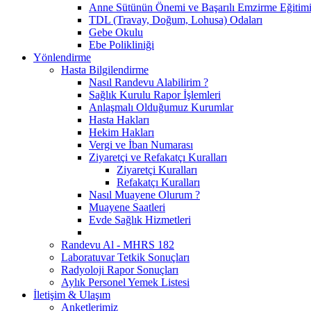
Anne Sütünün Önemi ve Başarılı Emzirme Eğitim
TDL (Travay, Doğum, Lohusa) Odaları
Gebe Okulu
Ebe Polikliniği
Yönlendirme
Hasta Bilgilendirme
Nasıl Randevu Alabilirim ?
Sağlık Kurulu Rapor İşlemleri
Anlaşmalı Olduğumuz Kurumlar
Hasta Hakları
Hekim Hakları
Vergi ve İban Numarası
Ziyaretçi ve Refakatçı Kuralları
Ziyaretçi Kuralları
Refakatçı Kuralları
Nasıl Muayene Olurum ?
Muayene Saatleri
Evde Sağlık Hizmetleri
Randevu Al - MHRS 182
Laboratuvar Tetkik Sonuçları
Radyoloji Rapor Sonuçları
Aylık Personel Yemek Listesi
İletişim & Ulaşım
Anketlerimiz