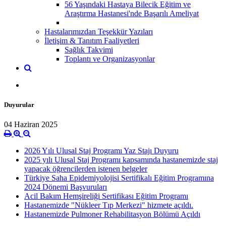
56 Yaşındaki Hastaya Bilecik Eğitim ve
Araştırma Hastanesi'nde Başarılı Ameliyat
Hastalarımızdan Teşekkür Yazıları
İletişim & Tanıtım Faaliyetleri
Sağlık Takvimi
Toplantı ve Organizasyonlar
Duyurular
04 Haziran 2025
2026 Yılı Ulusal Staj Programı Yaz Stajı Duyuru
2025 yılı Ulusal Staj Programı kapsamında hastanemizde staj
yapacak öğrencilerden istenen belgeler
Türkiye Saha Epidemiyolojisi Sertifikalı Eğitim Programına
2024 Dönemi Başvuruları
Acil Bakım Hemşireliği Sertifikası Eğitim Programı
Hastanemizde "Nükleer Tıp Merkezi" hizmete açıldı.
Hastanemizde Pulmoner Rehabilitasyon Bölümü Açıldı