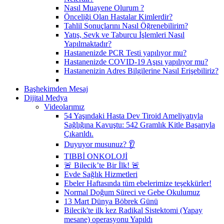
Nasıl Muayene Olurum ?
Önceliği Olan Hastalar Kimlerdir?
Tahlil Sonuçlarını Nasıl Öğrenebilirim?
Yatış, Sevk ve Taburcu İşlemleri Nasıl
Yapılmaktadır?
Hastanenizde PCR Testi yapılıyor mu?
Hastanenizde COVID-19 Aşısı yapılıyor mu?
Hastanenizin Adres Bilgilerine Nasıl Erişebiliriz?
Başhekimden Mesaj
Dijital Medya
Videolarımız
54 Yaşındaki Hasta Dev Tiroid Ameliyatıyla
Sağlığına Kavuştu: 542 Gramlık Kitle Başarıyla
Çıkarıldı.
Duyuyor musunuz? 👂
TIBBİ ONKOLOJİ
🚨 Bilecik’te Bir İlk! 🚨
Evde Sağlık Hizmetleri
Ebeler Haftasında tüm ebelerimize teşekkürler!
Normal Doğum Süreci ve Gebe Okulumuz
13 Mart Dünya Böbrek Günü
Bilecik'te ilk kez Radikal Sistektomi (Yapay
mesane) operasyonu Yapıldı