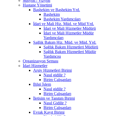
Misyon / Vizyon
Hastane Yönetimi
Başhekim ve Başhekim Yrd.
Başhekim
Başhekim Yardımcıları
İdari ve Mali Hiz. Müd. ve Müd Yrd.
İdari ve Mali Hizmetler Müdürü
İdari ve Mali Hizmetler Müdür
Yardımcıları
Sağlık Bakım Hiz. Müd. ve Müd. Yrd.
Sağlık Bakım Hizmetleri Müdürü
Sağlık Bakım Hizmetleri Müdür
Yardımcısı
Organizasyon Şeması
İdari Hizmetler
Arşiv Hizmetleri Birimi
Nasıl gidilir ?
Birim Çalışanları
Bilgi İşlem
Nasıl gidilir ?
Birim Çalışanları
İletişim ve Tanıtım Birimi
Nasıl Gidilir ?
Birim Çalışanları
Evrak Kayıt Birimi