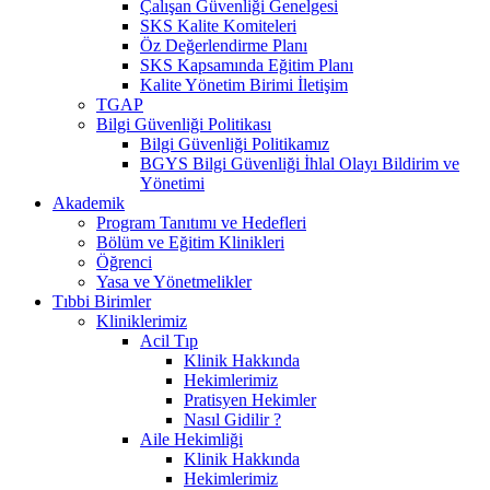
Çalışan Güvenliği Genelgesi
SKS Kalite Komiteleri
Öz Değerlendirme Planı
SKS Kapsamında Eğitim Planı
Kalite Yönetim Birimi İletişim
TGAP
Bilgi Güvenliği Politikası
Bilgi Güvenliği Politikamız
BGYS Bilgi Güvenliği İhlal Olayı Bildirim ve
Yönetimi
Akademik
Program Tanıtımı ve Hedefleri
Bölüm ve Eğitim Klinikleri
Öğrenci
Yasa ve Yönetmelikler
Tıbbi Birimler
Kliniklerimiz
Acil Tıp
Klinik Hakkında
Hekimlerimiz
Pratisyen Hekimler
Nasıl Gidilir ?
Aile Hekimliği
Klinik Hakkında
Hekimlerimiz