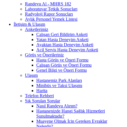
Randevu Al - MHRS 182
Laboratuvar Tetkik Sonuçları
Radyoloji Rapor Sonuçları
Aylık Personel Yemek Listesi
İletişim & Ulaşım
Anketlerimiz
Çalışan Geri Bildirim Anketi
Yatan Hasta Deneyim Anketi
Ayaktan Hasta Deneyim Anketi
Acil Servis Hasta Deneyim Anketi
Görüş ve Önerileriniz
Hasta Görüş ve Öneri Formu
Çalışan Görüş ve Öneri Formu
Genel Bilgi ve Öneri Formu
Ulaşım
Hastanemiz Park Alanları
Minibüs ve Taksi Ulaşımı
Harita
Telefon Rehberi
Sık Sorulan Sorular
Nasıl Randevu Alırım?
Hastanenizde Hangi Sağlık Hizmetleri
Sunulmaktadır?
Muayene Olmak İçin Gereken Evraklar
Nelerdir?