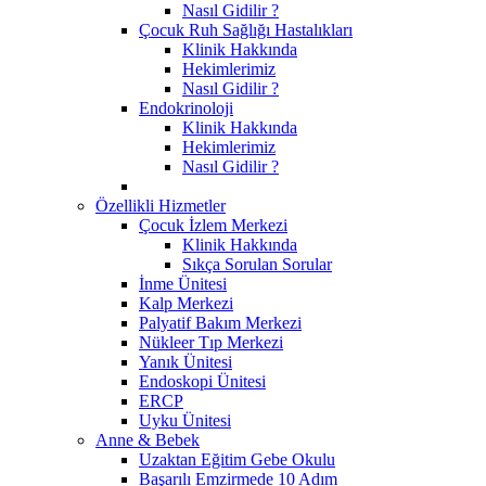
Nasıl Gidilir ?
Çocuk Ruh Sağlığı Hastalıkları
Klinik Hakkında
Hekimlerimiz
Nasıl Gidilir ?
Endokrinoloji
Klinik Hakkında
Hekimlerimiz
Nasıl Gidilir ?
Özellikli Hizmetler
Çocuk İzlem Merkezi
Klinik Hakkında
Sıkça Sorulan Sorular
İnme Ünitesi
Kalp Merkezi
Palyatif Bakım Merkezi
Nükleer Tıp Merkezi
Yanık Ünitesi
Endoskopi Ünitesi
ERCP
Uyku Ünitesi
Anne & Bebek
Uzaktan Eğitim Gebe Okulu
Başarılı Emzirmede 10 Adım