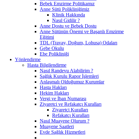
Bebek Emzirme Politikamız
Anne Sütü Polikliniğimiz
Klinik Hakkında
Nasıl Gidilir ?
Anne Dostu ve Bebek Dostu
Anne Sütünün Önemi ve Başarılı Emzirme
Eğitimi
TDL (Travay, Doğum, Lohusa) Odaları
Gebe Okulu
Ebe Polikliniği
Yönlendirme
Hasta Bilgilendirme
Nasıl Randevu Alabilirim ?
Sağlık Kurulu Rapor İşlemleri
Anlaşmalı Olduğumuz Kurumlar
Hasta Hakları
Hekim Hakları
Vergi ve İban Numarası
Ziyaretçi ve Refakatçı Kuralları
Ziyaretçi Kuralları
Refakatçı Kuralları
Nasıl Muayene Olurum ?
Muayene Saatleri
Evde Sağlık Hizmetleri