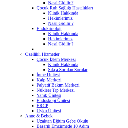
Nasıl Gidilir ?
Çocuk Ruh Sağlığı Hastalıkları
Klinik Hakkında
Hekimlerimiz
Nasıl Gidilir ?
Endokrinoloji
Klinik Hakkında
Hekimlerimiz
Nasıl Gidilir ?
Özellikli Hizmetler
Çocuk İzlem Merkezi
Klinik Hakkında
Sıkça Sorulan Sorular
İnme Ünitesi
Kalp Merkezi
Palyatif Bakım Merkezi
Nükleer Tıp Merkezi
Yanık Ünitesi
Endoskopi Ünitesi
ERCP
Uyku Ünitesi
Anne & Bebek
Uzaktan Eğitim Gebe Okulu
Başarılı Emzirmede 10 Adım