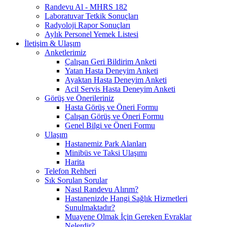
Randevu Al - MHRS 182
Laboratuvar Tetkik Sonuçları
Radyoloji Rapor Sonuçları
Aylık Personel Yemek Listesi
İletişim & Ulaşım
Anketlerimiz
Çalışan Geri Bildirim Anketi
Yatan Hasta Deneyim Anketi
Ayaktan Hasta Deneyim Anketi
Acil Servis Hasta Deneyim Anketi
Görüş ve Önerileriniz
Hasta Görüş ve Öneri Formu
Çalışan Görüş ve Öneri Formu
Genel Bilgi ve Öneri Formu
Ulaşım
Hastanemiz Park Alanları
Minibüs ve Taksi Ulaşımı
Harita
Telefon Rehberi
Sık Sorulan Sorular
Nasıl Randevu Alırım?
Hastanenizde Hangi Sağlık Hizmetleri
Sunulmaktadır?
Muayene Olmak İçin Gereken Evraklar
Nelerdir?