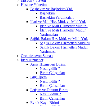
Misyon / Vizyon
Hastane Yönetimi
Başhekim ve Başhekim Yrd.
Başhekim
Başhekim Yardımcıları
İdari ve Mali Hiz. Müd. ve Müd Yrd.
İdari ve Mali Hizmetler Müdürü
İdari ve Mali Hizmetler Müdür
Yardımcıları
Sağlık Bakım Hiz. Müd. ve Müd. Yrd.
Sağlık Bakım Hizmetleri Müdürü
Sağlık Bakım Hizmetleri Müdür
Yardımcısı
Organizasyon Şeması
İdari Hizmetler
Arşiv Hizmetleri Birimi
Nasıl gidilir ?
Birim Çalışanları
Bilgi İşlem
Nasıl gidilir ?
Birim Çalışanları
İletişim ve Tanıtım Birimi
Nasıl Gidilir ?
Birim Çalışanları
Evrak Kayıt Birimi