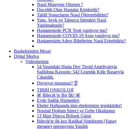
Nasıl Muayene Olurum ?
Önceliği Olan Hastalar Kimlerdir?
Tahlil Sonuçlarını Nasıl Öğrenebilirim?
Yatış, Sevk ve Taburcu İşlemleri Nasıl
Yapılmaktadır?
Hastanenizde PCR Testi yapılıyor mu?
Hastanenizde COVID-19 Aşısı yapılıyor mu?
Hastanenizin Adres Bilgilerine Nasıl Erişebiliriz?
Başhekimden Mesaj
Dijital Medya
Videolarımız
54 Yaşındaki Hasta Dev Tiroid Ameliyatıyla
Sağlığına Kavuştu: 542 Gramlık Kitle Başarıyla
Çıkarıldı.
Duyuyor musunuz? 👂
TIBBİ ONKOLOJİ
🚨 Bilecik’te Bir İlk! 🚨
Evde Sağlık Hizmetleri
Ebeler Haftasında tüm ebelerimize teşekkürler!
Normal Doğum Süreci ve Gebe Okulumuz
13 Mart Dünya Böbrek Günü
Bilecik'te ilk kez Radikal Sistektomi (Yapay
mesane) operasyonu Yapıldı