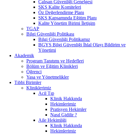
Çalışan Güvenliği Genelgesi
SKS Kalite Komiteleri
Öz Değerlendirme Planı
SKS Kapsamında Eğitim Planı
Kalite Yönetim Birimi İletişim
TGAP
Bilgi Güvenliği Politikası
Bilgi Güvenliği Politikamız
BGYS Bilgi Güvenliği İhlal Olayı Bildirim ve
Yönetimi
Akademik
Program Tanıtımı ve Hedefleri
Bölüm ve Eğitim Klinikleri
Öğrenci
Yasa ve Yönetmelikler
Tıbbi Birimler
Kliniklerimiz
Acil Tıp
Klinik Hakkında
Hekimlerimiz
Pratisyen Hekimler
Nasıl Gidilir ?
Aile Hekimliği
Klinik Hakkında
Hekimlerimiz